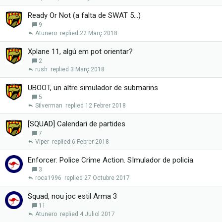
Ready Or Not (a falta de SWAT 5...)
9
Atunero
22 Març 2018
Xplane 11, algú em pot orientar?
2
rush
3 Març 2018
UBOOT, un altre simulador de submarins
5
Silverman
12 Febrer 2018
[SQUAD] Calendari de partides
7
Viper
6 Febrer 2018
Enforcer: Police Crime Action. SImulador de policia.
3
roca1996
27 Octubre 2017
Squad, nou joc estil Arma 3
11
Atunero
4 Juliol 2017