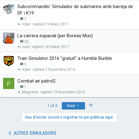
Subcommander: Simulador de submarins amb barreja de
DF i K19
2
Viper
19 Març 2017
La carrera espacial (per Boreas Mun)
25
rush
14 Febrer 2017
Train Simulator 2016 "gratuit" a Humble Bunble
0
Viper
2 Desembre 2016
Combat air patrol2
F
1
Magnetar
13 Novembre 2016
Last
1 of 5
Next
Has d'iniciar sessió o registrar-te per publicar aquí.
ALTRES SIMULADORS