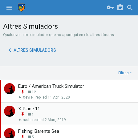
Altres Simuladors
Qualsevol altre simulador que no aparegui en els altres fòrums.
ALTRES SIMULADORS
Filtres
Euro / American Truck Simulator
E
12
n
Xevi R
11 Abril 2020
g
a
X-Plane 11
n
E
1
x
n
rush
2 Març 2019
a
g
r
a
Fishing: Barents Sea
n
E
5