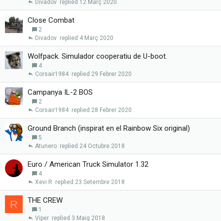
Divadov
12 Març 2020
Close Combat
2
Divadov
4 Març 2020
Wolfpack. Simulador cooperatiu de U-boot.
4
Corsair1984
29 Febrer 2020
Campanya IL-2 BOS
2
Corsair1984
28 Febrer 2020
Ground Branch (inspirat en el Rainbow Six original)
5
Atunero
24 Octubre 2018
Euro / American Truck Simulator 1.32
4
Xevi R
23 Setembre 2018
THE CREW
R
1
Viper
3 Maig 2018