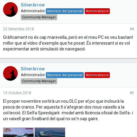
SilverArrow
Administrador
Membre del personal
Administració
Community Manager
22 Setembre 2018
#4
Gràficament no és cap marevella, però en el meu PC es veu bastant
millor que al vídeo d'exemple que he posat. És interessant si es vol
experimentar amb simulació de navegació.
SilverArrow
Administrador
Membre del personal
Administració
Community Manager
19 Octubre 2018
#5
El proper novembre sortirà un nou DLC per el joc que inclourà la
pesca de crancs. Per aquesta fi s'afegiran dos nous vaixells a la
col·lecció. El Selfa Speedsjark -model amb llicència oficial de Selfa- i
un vaixell gran Svalbard del qual no se'n sap gaire.