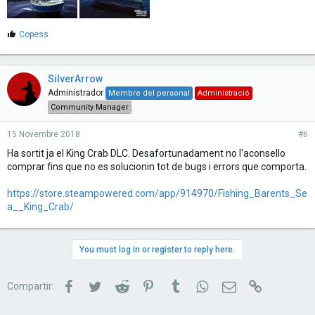
M
Copess
'
a
g
SilverArrow
r
a
Administrador
Membre del personal
Administració
d
Community Manager
e
s
15 Novembre 2018
#6
:
Ha sortit ja el King Crab DLC. Desafortunadament no l'aconsello
comprar fins que no es solucionin tot de bugs i errors que comporta.
https://store.steampowered.com/app/914970/Fishing_Barents_Se
a__King_Crab/
You must log in or register to reply here.
Facebook
Twitter
Reddit
Pinterest
Tumblr
WhatsApp
Correu electrònic
Link
Compartir: