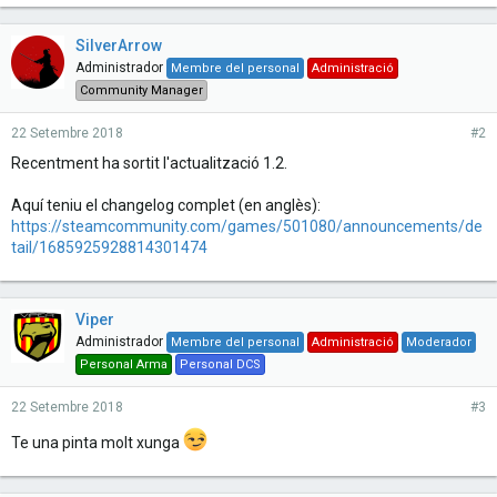
SilverArrow
Administrador
Membre del personal
Administració
Community Manager
22 Setembre 2018
#2
Recentment ha sortit l'actualització 1.2.
Aquí teniu el changelog complet (en anglès):
https://steamcommunity.com/games/501080/announcements/de
tail/1685925928814301474
Viper
Administrador
Membre del personal
Administració
Moderador
Personal Arma
Personal DCS
22 Setembre 2018
#3
Te una pinta molt xunga