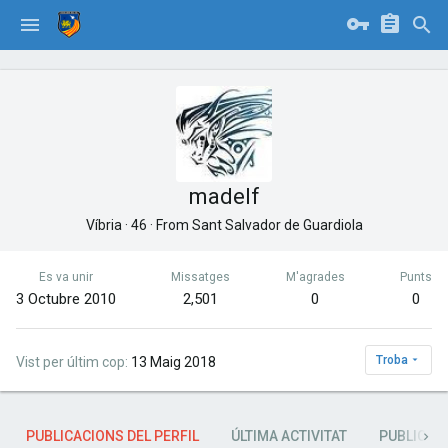
madelf
Víbria
·
46
·
From
Sant Salvador de Guardiola
Es va unir
Missatges
M'agrades
Punts
3 Octubre 2010
2,501
0
0
Troba
Vist per últim cop
13 Maig 2018
PUBLICACIONS DEL PERFIL
ÚLTIMA ACTIVITAT
PUBLICAC