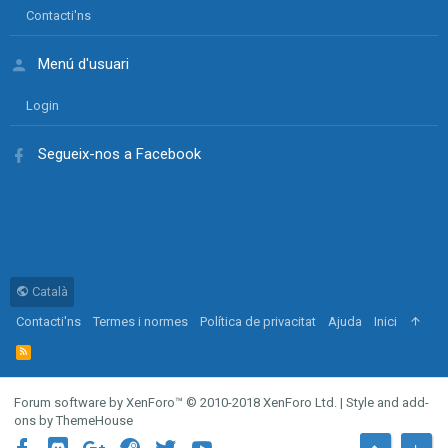
Contacti'ns
Menú d'usuari
Login
Segueix-nos a Facebook
Català
Contacti'ns
Termes i normes
Política de privacitat
Ajuda
Inici
R
S
S
Forum software by XenForo™
© 2010-2018 XenForo Ltd.
|
Style and add-
ons by ThemeHouse