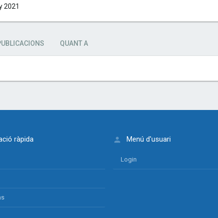
y 2021
PUBLICACIONS
QUANT A
ció ràpida
Menú d'usuari
Login
ns