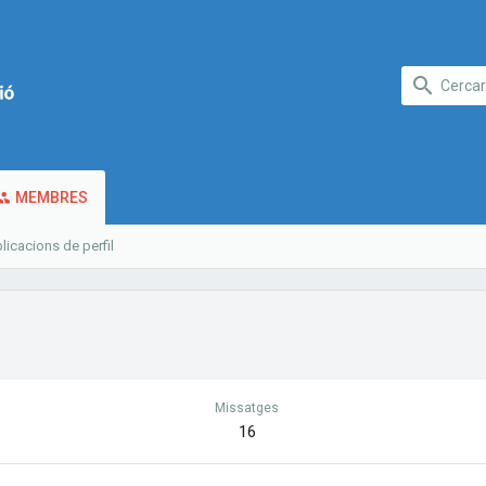
MEMBRES
licacions de perfil
Missatges
16