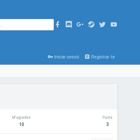
Iniciar sessió
Registrar-te
M'agrades
Punts
10
3