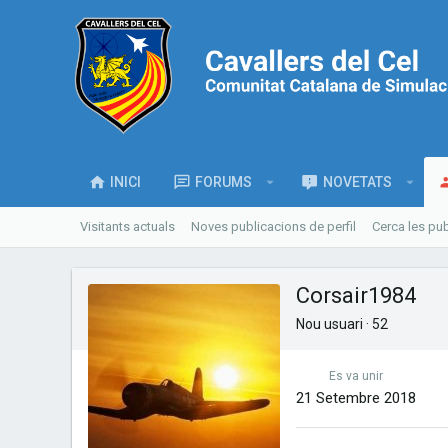
INICI
FORUMS
NOVETATS
Visitants actuals
Noves publicacions de perfil
Cerca les pub
Corsair1984
Nou usuari
·
52
Es va unir
21 Setembre 2018