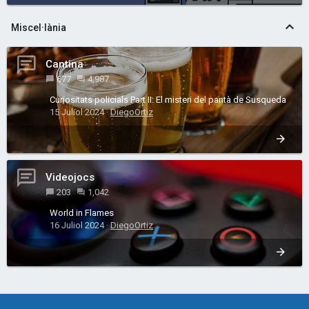
Miscel·lània
Cantina
677
4,987
Curiositats policials Part II: El misteri del pantà de Susqueda
15 Juliol 2024
DiegoOrtiz
Videojocs
203
1,042
World in Flames
16 Juliol 2024
DiegoOrtiz