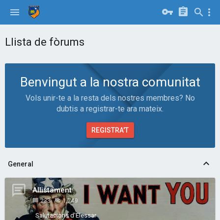
Llista de fòrums
Benvingut a la nostra comunitat
Vols unir-te a la resta dels nostres membres? No
dubtis a registrar-te ara mateix.
REGISTRA'T
General
Allistament
233
1,749
Salutacions d'Elessar