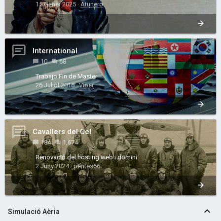
15 Gener 2025
Atunero
International
10
68
Trabajo Fin de Master
26 Juliol 2016
Viper
Cavallers del Cel
184
1,674
Renovació del hosting web i domini
2 Juny 2024
perites66
Simulació Aèria