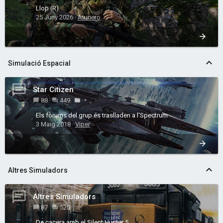
Llop (R)
25 Juny 2026
Atunero
Simulació Espacial
Star Citizen
88
449
Els fòrums del grup és traslladen a l'Spectrum
3 Maig 2018
Viper
Altres Simuladors
Altres Simuladors
87
520
De cacera amb el Silent Hunter 5