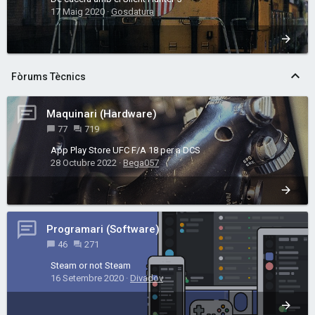
17 Maig 2020
Gosdatura
Fòrums Tècnics
Maquinari (Hardware)
77
719
App Play Store UFC F/A 18 per a DCS
28 Octubre 2022
Bega057
Programari (Software)
46
271
Steam or not Steam
16 Setembre 2020
Divadov