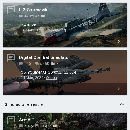
IL2-Sturmovik
48
87
P-47D-28
16 Maig 2022
LeidanWing
Digital Combat Simulator
1,101
6,485
Op. BOGEYMAN 29/03/24 22:00H
24 Març 2024
Wotan
Simulació Terrestre
ArmA
2,045
13,873