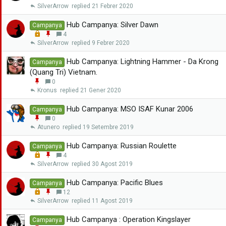
x
o
n
SilverArrow
21 Febrer 2020
a
c
g
r
k
a
Hub Campanya: Silver Dawn
Campanya
e
n
L
E
4
d
x
o
n
SilverArrow
9 Febrer 2020
a
c
g
r
k
a
Hub Campanya: Lightning Hammer - Da Krong
Campanya
e
n
(Quang Tri) Vietnam.
d
x
E
0
a
n
Kronus
21 Gener 2020
r
g
a
Hub Campanya: MSO ISAF Kunar 2006
Campanya
n
E
0
x
n
Atunero
19 Setembre 2019
a
g
r
a
Hub Campanya: Russian Roulette
Campanya
n
L
E
4
x
o
n
SilverArrow
30 Agost 2019
a
c
g
r
k
a
Hub Campanya: Pacific Blues
Campanya
e
n
L
E
12
d
x
o
n
SilverArrow
11 Agost 2019
a
c
g
r
k
a
Hub Campanya : Operation Kingslayer
Campanya
e
n