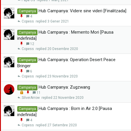
a
g
r
a
Hub Campanya: Videre sine videri [Finalitzada]
Campanya
n
E
4
x
n
Copess
3 Gener 2021
a
g
r
a
Hub Campanya : Memento Mori [Pausa
Campanya
n
indefinida]
x
E
12
a
n
Copess
20 Desembre 2020
r
g
a
Hub Campanya: Operation Desert Peace
Campanya
n
Bringer
x
E
6
a
n
Copess
23 Novembre 2020
r
g
a
Hub Campanya: Zugzwang
Campanya
n
L
E
11
x
o
n
SilverArrow
22 Novembre 2020
a
c
g
r
k
a
Hub Campanya : Born in Air 2.0 [Pausa
Campanya
e
n
indefinida]
d
x
E
4
a
n
Copess
27 Setembre 2020
r
g