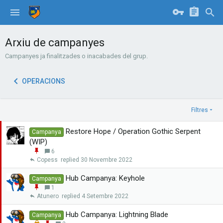
Arxiu de campanyes
Campanyes ja finalitzades o inacabades del grup.
OPERACIONS
Filtres
Restore Hope / Operation Gothic Serpent
Campanya
(WIP)
E
6
n
Copess
30 Novembre 2022
g
a
Hub Campanya: Keyhole
Campanya
n
E
1
x
n
Atunero
4 Setembre 2022
a
g
r
a
Hub Campanya: Lightning Blade
Campanya
n