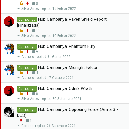
L
E
5
a
o
n
SilverArrow
19 Febrer 2022
r
c
g
k
a
Hub Campanya: Raven Shield Report
Campanya
e
n
[Finalitzada]
d
x
L
E
11
a
o
n
SilverArrow
10 Febrer 2022
r
c
g
k
a
Hub Campanya: Phantom Fury
Campanya
e
n
L
E
9
d
x
o
n
Atunero
31 Gener 2022
a
c
g
r
k
a
Hub Campanya: Midnight Falcon
Campanya
e
n
L
E
4
d
x
o
n
Atunero
17 Octubre 2021
a
c
g
r
k
a
Hub Campanya: Odin's Wrath
Campanya
e
n
L
E
8
d
x
o
n
SilverArrow
30 Setembre 2021
a
c
g
r
k
a
Hub Campanya: Opposing Force (Arma 3 -
Campanya
e
n
DCS)
d
x
E
1
a
n
Copess
26 Setembre 2021
r