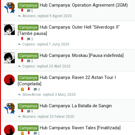
a
Hub Campanya: Operation Agreement (2GM)
Campanya
n
E
5
x
n
Atunero
9 Agost 2020
a
g
r
a
Hub Campanya: Outer Hell "Silverdogs II"
Campanya
n
[També pausa]
x
E
3
a
n
Copess
7 Juny 2020
r
g
a
Hub Campanya: Moskau [Pausa indefinida]
Campanya
n
E
3
x
n
Copess
23 Abril 2020
a
g
r
a
Hub Campanya: Raven 22 Astan Tour I
Campanya
n
[Congelada]
x
L
E
4
a
o
n
SilverArrow
3 Març 2020
r
c
g
k
a
Hub Campanya: La Batalla de Sangin
Campanya
e
n
E
9
d
x
n
Atunero
23 Febrer 2020
a
g
r
a
Hub Campanya: Raven Tales [Finalitzada]
Campanya
n
L
E
5