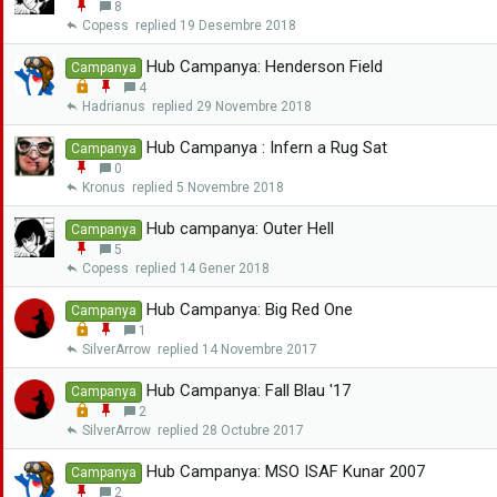
E
8
d
x
n
Copess
19 Desembre 2018
a
g
r
a
Hub Campanya: Henderson Field
Campanya
n
L
E
4
x
o
n
Hadrianus
29 Novembre 2018
a
c
g
r
k
a
Hub Campanya : Infern a Rug Sat
Campanya
e
n
E
0
d
x
n
Kronus
5 Novembre 2018
a
g
r
a
Hub campanya: Outer Hell
Campanya
n
E
5
x
n
Copess
14 Gener 2018
a
g
r
a
Hub Campanya: Big Red One
Campanya
n
L
E
1
x
o
n
SilverArrow
14 Novembre 2017
a
c
g
r
k
a
Hub Campanya: Fall Blau '17
Campanya
e
n
L
E
2
d
x
o
n
SilverArrow
28 Octubre 2017
a
c
g
r
k
a
Hub Campanya: MSO ISAF Kunar 2007
Campanya
e
n
E
2