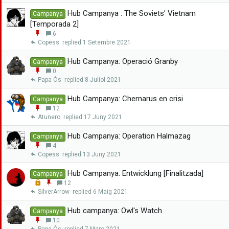
g
a
Hub Campanya : The Soviets' Vietnam
Campanya
n
[Temporada 2]
x
E
6
a
n
Copess
1 Setembre 2021
r
g
a
Hub Campanya: Operació Granby
Campanya
n
E
0
x
n
Papa Ós
8 Juliol 2021
a
g
r
a
Hub Campanya: Chernarus en crisi
Campanya
n
E
12
x
n
Atunero
17 Juny 2021
a
g
r
a
Hub Campanya: Operation Halmazag
Campanya
n
E
4
x
n
Copess
13 Juny 2021
a
g
r
a
Hub Campanya: Entwicklung [Finalitzada]
Campanya
n
L
E
12
x
o
n
SilverArrow
6 Maig 2021
a
c
g
r
k
a
Hub campanya: Owl's Watch
Campanya
e
n
E
10
d
x
n
Papa Ós
7 Març 2021