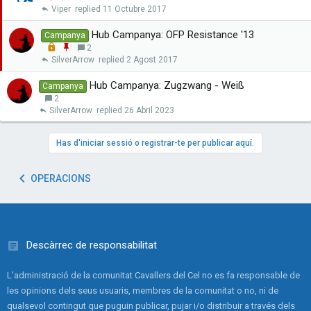
d
x
n
Viper
11 Octubre 2017
a
g
r
a
Hub Campanya: OFP Resistance '13
Campanya
n
L
E
2
x
o
n
SilverArrow
2 Agost 2017
a
c
g
r
k
a
Hub Campanya: Zugzwang - Weiß
Campanya
e
n
2
d
x
SilverArrow
26 Abril 2023
a
r
Has d'iniciar sessió o registrar-te per publicar aquí.
OPERACIONS
Descàrrec de responsabilitat
L'administració de la comunitat Cavallers del Cel no es fa responsable de
les opinions dels seus usuaris, membres de la comunitat o no, ni de
qualsevol contingut que puguin publicar, pujar i/o distribuir a través dels