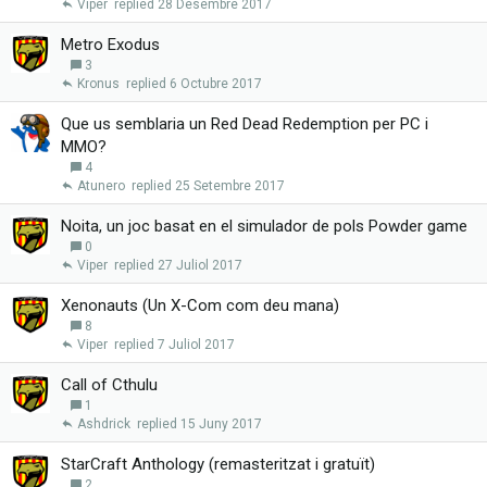
Viper
28 Desembre 2017
Metro Exodus
3
Kronus
6 Octubre 2017
Que us semblaria un Red Dead Redemption per PC i
MMO?
4
Atunero
25 Setembre 2017
Noita, un joc basat en el simulador de pols Powder game
0
Viper
27 Juliol 2017
Xenonauts (Un X-Com com deu mana)
8
Viper
7 Juliol 2017
Call of Cthulu
1
Ashdrick
15 Juny 2017
StarCraft Anthology (remasteritzat i gratuït)
2