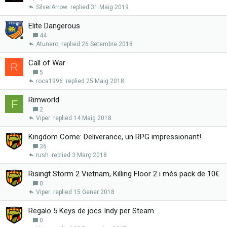
SilverArrow
31 Maig 2019
Elite Dangerous
44
Atunero
26 Setembre 2018
Call of War
R
5
roca1996
25 Maig 2018
Rimworld
F
2
Viper
14 Maig 2018
Kingdom Come: Deliverance, un RPG impressionant!
36
rush
3 Març 2018
Risingt Storm 2 Vietnam, Killing Floor 2 i més pack de 10€
0
Viper
15 Gener 2018
Regalo 5 Keys de jocs Indy per Steam
0