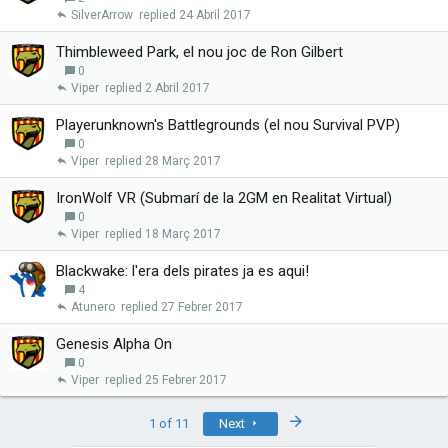
SilverArrow
24 Abril 2017
Thimbleweed Park, el nou joc de Ron Gilbert
0
Viper
2 Abril 2017
Playerunknown's Battlegrounds (el nou Survival PVP)
0
Viper
28 Març 2017
IronWolf VR (Submarí de la 2GM en Realitat Virtual)
0
Viper
18 Març 2017
Blackwake: l'era dels pirates ja es aqui!
4
Atunero
27 Febrer 2017
Genesis Alpha On
0
Viper
25 Febrer 2017
Last
1 of 11
Next