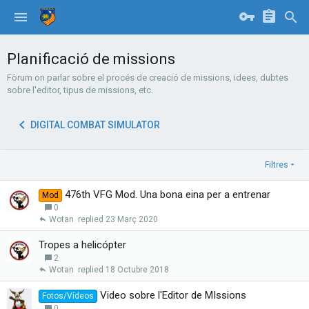
Planificació de missions
Fòrum on parlar sobre el procés de creació de missions, idees, dubtes
sobre l'editor, tipus de missions, etc.
DIGITAL COMBAT SIMULATOR
Filtres
476th VFG Mod. Una bona eina per a entrenar
Mod
0
Wotan
23 Març 2020
Tropes a helicópter
2
Wotan
18 Octubre 2018
Video sobre l'Editor de MIssions
Fotos/Vídeos
0