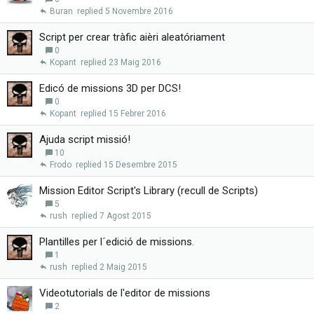
Buran
5 Novembre 2016
Script per crear tràfic aièri aleatóriament
0
Kopant
23 Maig 2016
Edicó de missions 3D per DCS!
0
Kopant
15 Febrer 2016
Ajuda script missió!
10
Frodo
15 Desembre 2015
Mission Editor Script's Library (recull de Scripts)
5
rush
7 Agost 2015
Plantilles per l´edició de missions.
1
rush
2 Maig 2015
Videotutorials de l'editor de missions
2