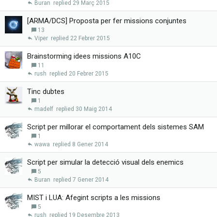
Buran
29 Març 2015
[ARMA/DCS] Proposta per fer missions conjuntes
13
Viper
22 Febrer 2015
Brainstorming idees missions A10C
11
rush
20 Febrer 2015
Tinc dubtes
1
madelf
30 Maig 2014
Script per millorar el comportament dels sistemes SAM
1
wawa
8 Gener 2014
Script per simular la detecció visual dels enemics
5
Buran
7 Gener 2014
MIST i LUA: Afegint scripts a les missions
5
rush
19 Desembre 2013