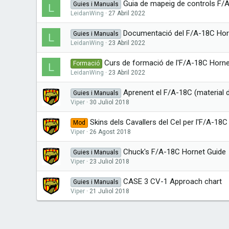
Guia de mapeig de controls F/
Guies i Manuals
L
LeidanWing
27 Abril 2022
Documentació del F/A-18C Hor
Guies i Manuals
L
LeidanWing
23 Abril 2022
Curs de formació de l'F/A-18C Horn
Formació
L
LeidanWing
23 Abril 2022
Aprenent el F/A-18C (material d
Guies i Manuals
Viper
30 Juliol 2018
Skins dels Cavallers del Cel per l'F/A-18C
Mod
Viper
26 Agost 2018
Chuck's F/A-18C Hornet Guide
Guies i Manuals
Viper
23 Juliol 2018
CASE 3 CV-1 Approach chart
Guies i Manuals
Viper
21 Juliol 2018