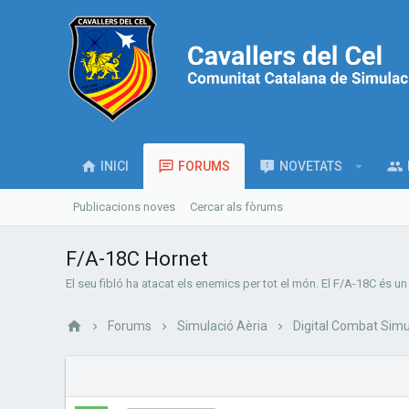
INICI
FORUMS
NOVETATS
Publicacions noves
Cercar als fòrums
F/A-18C Hornet
El seu fibló ha atacat els enemics per tot el món. El F/A-18C és u
Forums
Simulació Aèria
Digital Combat Simu