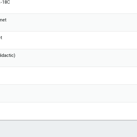
A-18C
net
et
idactic)