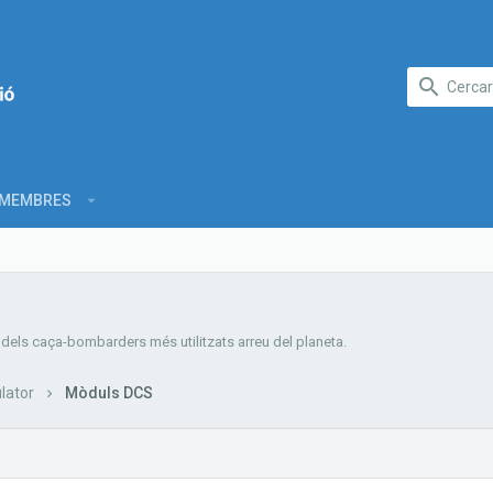
MEMBRES
n dels caça-bombarders més utilitzats arreu del planeta.
lator
Mòduls DCS