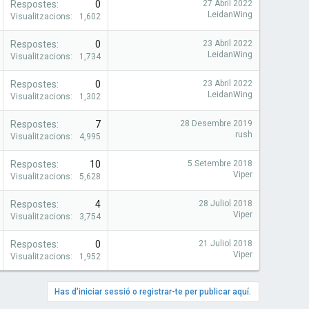
Respostes
0
27 Abril 2022
LeidanWing
Visualitzacions
1,602
Respostes
0
23 Abril 2022
LeidanWing
Visualitzacions
1,734
Respostes
0
23 Abril 2022
LeidanWing
Visualitzacions
1,302
Respostes
7
28 Desembre 2019
rush
Visualitzacions
4,995
Respostes
10
5 Setembre 2018
Viper
Visualitzacions
5,628
Respostes
4
28 Juliol 2018
Viper
Visualitzacions
3,754
Respostes
0
21 Juliol 2018
Viper
Visualitzacions
1,952
Has d'iniciar sessió o registrar-te per publicar aquí.