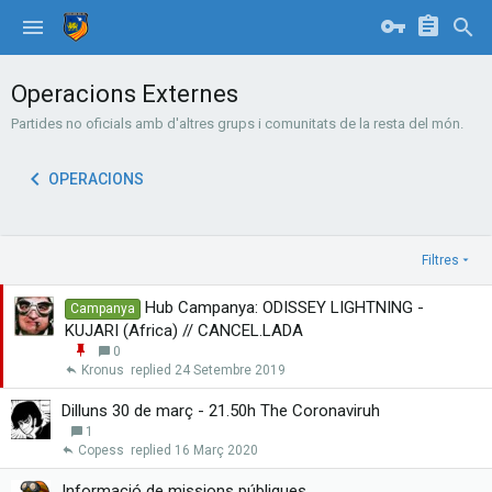
Operacions Externes
Partides no oficials amb d'altres grups i comunitats de la resta del món.
OPERACIONS
Filtres
Hub Campanya: ODISSEY LIGHTNING -
Campanya
KUJARI (Africa) // CANCEL.LADA
E
0
n
Kronus
24 Setembre 2019
g
a
Dilluns 30 de març - 21.50h The Coronaviruh
n
1
x
Copess
16 Març 2020
a
r
Informació de missions públiques