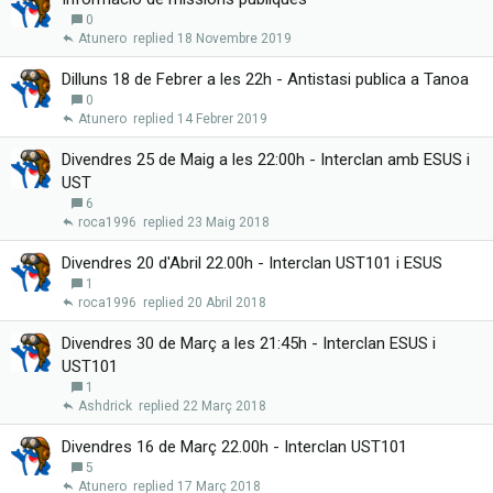
0
Atunero
18 Novembre 2019
Dilluns 18 de Febrer a les 22h - Antistasi publica a Tanoa
0
Atunero
14 Febrer 2019
Divendres 25 de Maig a les 22:00h - Interclan amb ESUS i
UST
6
roca1996
23 Maig 2018
Divendres 20 d'Abril 22.00h - Interclan UST101 i ESUS
1
roca1996
20 Abril 2018
Divendres 30 de Març a les 21:45h - Interclan ESUS i
UST101
1
Ashdrick
22 Març 2018
Divendres 16 de Març 22.00h - Interclan UST101
5
Atunero
17 Març 2018