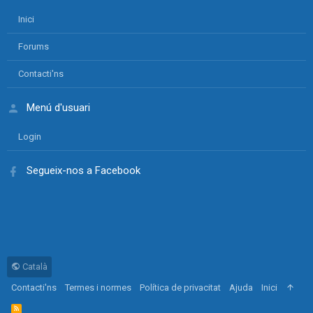
Inici
Forums
Contacti'ns
Menú d'usuari
Login
Segueix-nos a Facebook
Català
Contacti'ns
Termes i normes
Política de privacitat
Ajuda
Inici
R