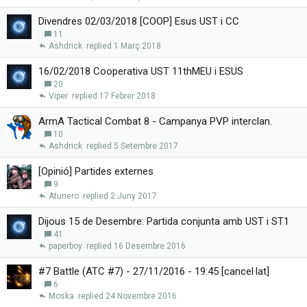
Divendres 02/03/2018 [COOP] Esus UST i CC
11
Ashdrick
1 Març 2018
16/02/2018 Cooperativa UST 11thMEU i ESUS
20
Viper
17 Febrer 2018
ArmA Tactical Combat 8 - Campanya PVP interclan.
10
Ashdrick
5 Setembre 2017
[Opinió] Partides externes
9
Atunero
2 Juny 2017
Dijous 15 de Desembre: Partida conjunta amb UST i ST1
41
paperboy
16 Desembre 2016
#7 Battle (ATC #7) - 27/11/2016 - 19:45 [cancel·lat]
6
Moska
24 Novembre 2016