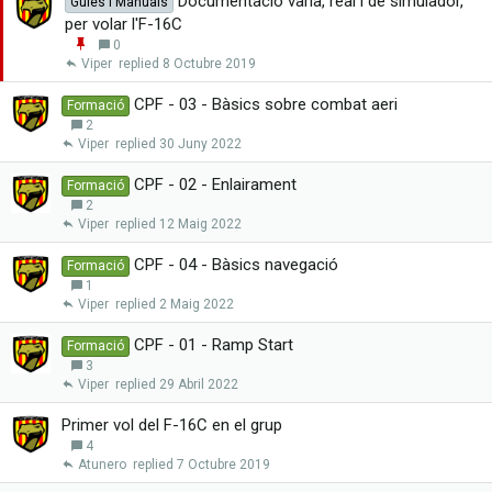
Documentació varia, real i de simulador,
Guies i Manuals
n
per volar l'F-16C
x
E
0
a
n
Viper
8 Octubre 2019
r
g
a
CPF - 03 - Bàsics sobre combat aeri
Formació
n
2
x
Viper
30 Juny 2022
a
r
CPF - 02 - Enlairament
Formació
2
Viper
12 Maig 2022
CPF - 04 - Bàsics navegació
Formació
1
Viper
2 Maig 2022
CPF - 01 - Ramp Start
Formació
3
Viper
29 Abril 2022
Primer vol del F-16C en el grup
4
Atunero
7 Octubre 2019