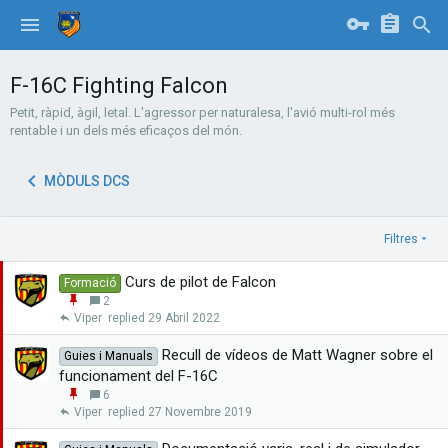
F-16C Fighting Falcon
Petit, ràpid, àgil, letal. L'agressor per naturalesa, l'avió multi-rol més
rentable i un dels més eficaços del món.
MÒDULS DCS
Filtres
Curs de pilot de Falcon
Formació
E
2
n
Viper
29 Abril 2022
g
a
Recull de vídeos de Matt Wagner sobre el
Guies i Manuals
n
funcionament del F-16C
x
E
6
a
n
Viper
27 Novembre 2019
r
g
a