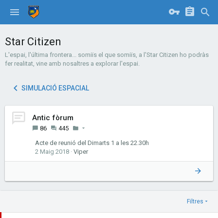
Star Citizen
L'espai, l'última frontera... somiïs el que somiïs, a l'Star Citizen ho podràs
fer realitat, vine amb nosaltres a explorar l'espai.
SIMULACIÓ ESPACIAL
Antic fòrum
86
445
Acte de reunió del Dimarts 1 a les 22.30h
2 Maig 2018
Viper
Filtres