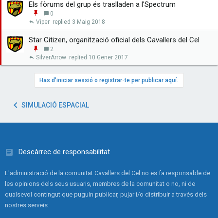
Els fòrums del grup és traslladen a l'Spectrum
E
0
n
Viper
3 Maig 2018
g
a
Star Citizen, organització oficial dels Cavallers del Cel
n
E
2
x
n
SilverArrow
10 Gener 2017
a
g
r
a
n
Has d'iniciar sessió o registrar-te per publicar aquí.
x
a
r
SIMULACIÓ ESPACIAL
Descàrrec de responsabilitat
L'administració de la comunitat Cavallers del Cel no es fa responsable de
les opinions dels seus usuaris, membres de la comunitat o no, ni de
qualsevol contingut que puguin publicar, pujar i/o distribuir a través dels
nostres serveis.