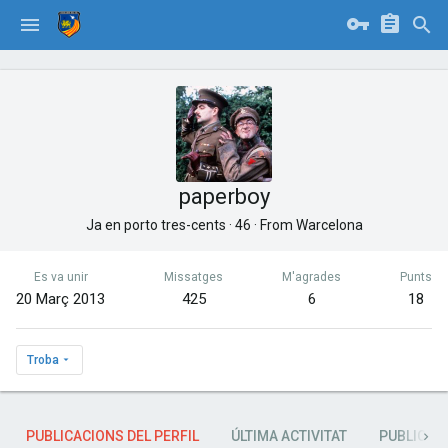
paperboy
Ja en porto tres-cents
·
46
·
From
Warcelona
Es va unir
Missatges
M'agrades
Punts
20 Març 2013
425
6
18
Troba
PUBLICACIONS DEL PERFIL
ÚLTIMA ACTIVITAT
PUBLICAC