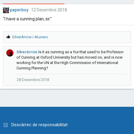
paperboy
12 Desembre 2018
"I have a cunning plan, sir."
M
SilverArrow
i
Atunero
'
a
SilverArrow
Is it as cunning as a fox that used to be Professor
g
of Cunning at Oxford University but has moved on, and is now
r
working for the UN at the High Commission of International
a
Cunning Planning?
d
e
s
28 Desembre 2018
:
Descàrrec de responsabilitat