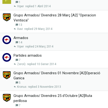
1
Viper
1 Abril 2014
Grupo Armados/ Divendres 28 Març [A2] "Operacion
Ventisca"
13
Xavi
29 Març 2014
Armados
14
Viper
24 Març 2014
Partides armados
7
ZeroQ
10 Gener 2014
Grupo Armados/ Divendres 01 Novembre [A2]Operació
Ganica
5
Kronus
3 Novembre 2013
Grupo Armados/ Divendres 25 d'Octubre [A2]Ruta
perillosa
7