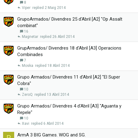
8
Viper
2 Maig 2014
GrupoArmados/ Divendres 25 d'Abril [A2] "Op Assalt
combinat"
16
Magnetar
26 Abril 2014
GrupArmados/ Divendres 18 d'Abril [A3] Operacions
Combinades
7
Moska
18 Abril 2014
Grupo Armados/ Divendres 11 d'Abril [A2] "El Super
Cobra"
10
ZeroQ
13 Abril 2014
Grupo Armados/ Divendres 4 d'Abril [A3] "Aguanta y
Repele"
10
Xavi
6 Abril 2014
ArmA 3 BIG Games. WOG and SG.
P