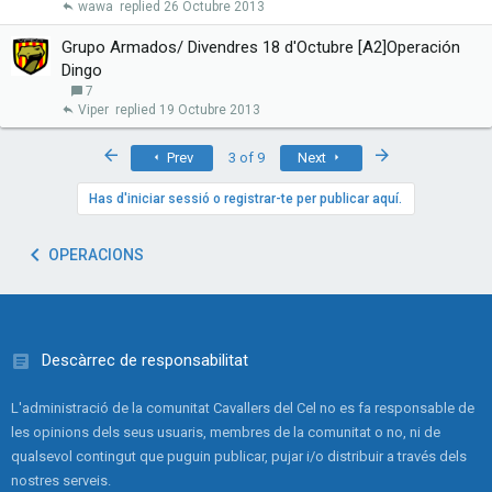
wawa
26 Octubre 2013
Grupo Armados/ Divendres 18 d'Octubre [A2]Operación
Dingo
7
Viper
19 Octubre 2013
First
Last
Prev
3 of 9
Next
Has d'iniciar sessió o registrar-te per publicar aquí.
OPERACIONS
Descàrrec de responsabilitat
L'administració de la comunitat Cavallers del Cel no es fa responsable de
les opinions dels seus usuaris, membres de la comunitat o no, ni de
qualsevol contingut que puguin publicar, pujar i/o distribuir a través dels
nostres serveis.