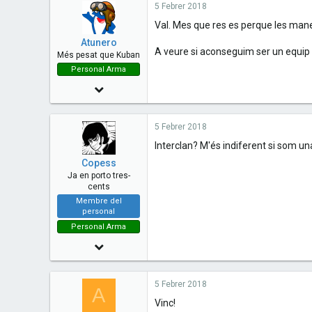
5 Febrer 2018
0
Val. Mes que res es perque les mane
0
Atunero
Kassel, Alemanya
A veure si aconseguim ser un equip s
Més pesat que Kuban
Personal Arma
19 Maig 2016
1,042
5 Febrer 2018
102
Interclan? M'és indiferent si som un
63
Copess
Ja en porto tres-
cents
Membre del
personal
Personal Arma
8 Maig 2017
401
5 Febrer 2018
61
A
Vinc!
28