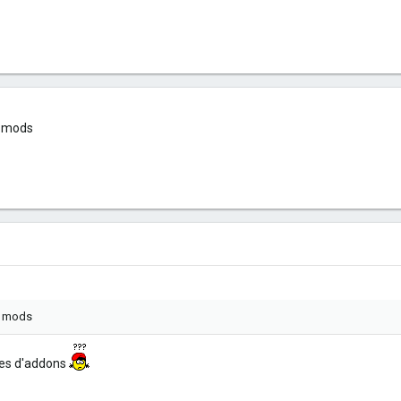
s mods
ls mods
res d'addons