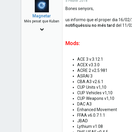
5 Febrer 2018
a
e
r
Bones senyors,
t
Magnetar
e
us informo que el proper dia 16/02/2
Més pesat que Kuban
r
notifiquéssiu no més tard
del 11/0
22 Abril 2014
1,011
Mods:
0
0
ACE 3 v.3.12.1
Kassel, Alemanya
ACEX v3.3.0
ACRE 2 v2.5.981
ASRAI 3
CBA A3 v2.6.1
CUP Units v1,10
CUP Vehicles v1,10
CUP Weapons v1,10
DAC A3
Enhanced Movement
FFAA v6.0.7.1.1
JBAD
Lythium v1.08