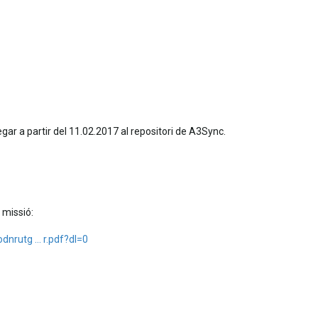
ar a partir del 11.02.2017 al repositori de A3Sync.
 missió:
nrutg ... r.pdf?dl=0