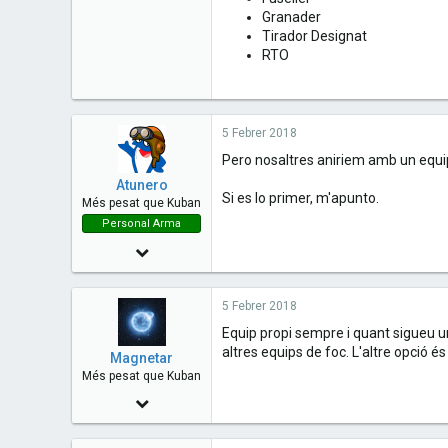
Granader
Tirador Designat
RTO
5 Febrer 2018
Pero nosaltres aniriem amb un equip
Atunero
Si es lo primer, m'apunto.
Més pesat que Kuban
Personal Arma
19 Maig 2016
1,042
5 Febrer 2018
102
Equip propi sempre i quant sigueu un
63
altres equips de foc. L'altre opció 
Magnetar
Més pesat que Kuban
22 Abril 2014
1,011