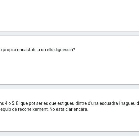
 propi o encastats a on ells diguessin?
s 4 o 5. El que pot ser és que estigueu dintre d'una escuadra i hagueu 
és equip de reconeixement. No està clar encara.