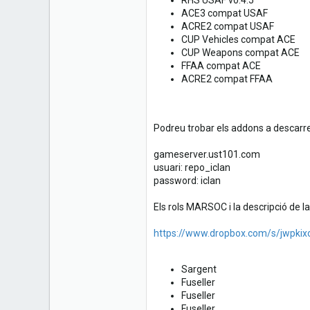
RHS USAF v0.4.5
ACE3 compat USAF
ACRE2 compat USAF
CUP Vehicles compat ACE
CUP Weapons compat ACE
FFAA compat ACE
ACRE2 compat FFAA
Podreu trobar els addons a descarreg
gameserver.ust101.com
usuari: repo_iclan
password: iclan
Els rols MARSOC i la descripció de la
https://www.dropbox.com/s/jwpkixod
Sargent
Fuseller
Fuseller
Fuseller