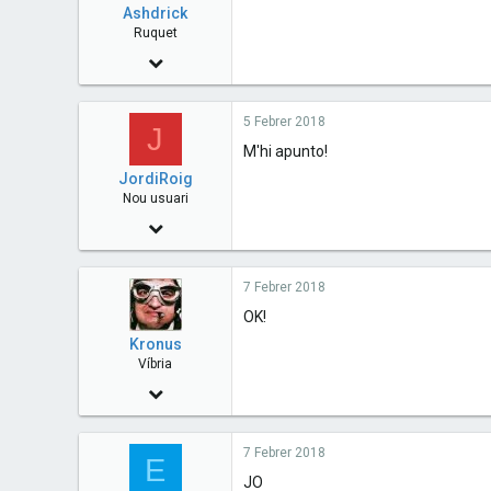
Ashdrick
Ruquet
9 Abril 2017
144
5 Febrer 2018
0
J
M'hi apunto!
0
JordiRoig
Manresa
Nou usuari
18 Gener 2018
18
7 Febrer 2018
0
OK!
0
Kronus
Martorell - Catalunya
Víbria
9 Agost 2010
2,608
7 Febrer 2018
5
E
JO
38