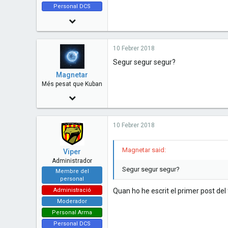
Personal DCS
14 Juny 2010
7,480
10 Febrer 2018
73
Segur segur segur?
48
Magnetar
Esplugues de Llobregat - Catalunya
Més pesat que Kuban
www.cavallersdelcel.cat
22 Abril 2014
1,011
10 Febrer 2018
0
0
Magnetar said:
Viper
Kassel, Alemanya
Administrador
Segur segur segur?
Membre del
personal
Administració
Quan ho he escrit el primer post del
Moderador
Personal Arma
Personal DCS