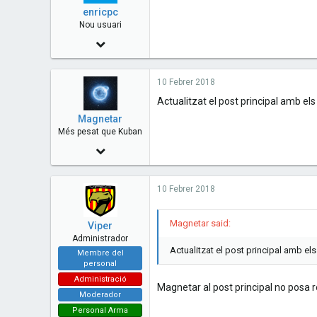
enricpc
Punt de Lagrange
Nou usuari
12 Juny 2016
41
10 Febrer 2018
4
Actualitzat el post principal amb el
8
Magnetar
Més pesat que Kuban
22 Abril 2014
1,011
10 Febrer 2018
0
0
Magnetar said:
Viper
Kassel, Alemanya
Administrador
Actualitzat el post principal amb e
Membre del
personal
Administració
Magnetar al post principal no posa 
Moderador
Personal Arma