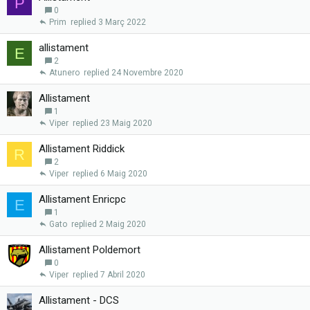
P
0
Prim
3 Març 2022
allistament
E
2
Atunero
24 Novembre 2020
Allistament
1
Viper
23 Maig 2020
Allistament Riddick
R
2
Viper
6 Maig 2020
Allistament Enricpc
E
1
Gato
2 Maig 2020
Allistament Poldemort
0
Viper
7 Abril 2020
Allistament - DCS