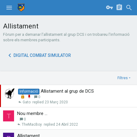
Allistament
Fòrum per a demanar l'allistament al grup DCS i on trobareu l'informació
sobre els membres participants.
DIGITAL COMBAT SIMULATOR
Filtres
Allistament al grup de DCS
Informació
L
E
0
o
n
Gato
23 Març 2020
c
g
k
a
Nou membre ...
T
e
n
0
d
x
TheMacBoy
24 Abril 2022
a
r
Allistament