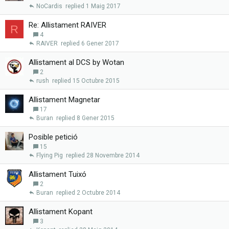
d
NoCardis
1 Maig 2017
Re: Allistament RAIVER
R
4
RAIVER
6 Gener 2017
Allistament al DCS by Wotan
2
rush
15 Octubre 2015
Allistament Magnetar
17
Buran
8 Gener 2015
Posible petició
15
Flying Pig
28 Novembre 2014
Allistament Tuixó
2
Buran
2 Octubre 2014
Allistament Kopant
3