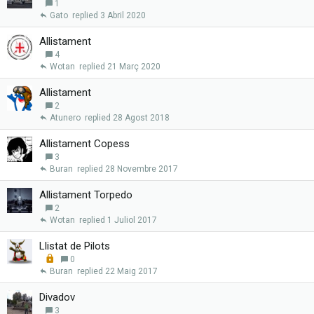
1
Gato
3 Abril 2020
Allistament
4
Wotan
21 Març 2020
Allistament
2
Atunero
28 Agost 2018
Allistament Copess
3
Buran
28 Novembre 2017
Allistament Torpedo
2
Wotan
1 Juliol 2017
Llistat de Pilots
L
0
o
Buran
22 Maig 2017
c
k
Divadov
e
3