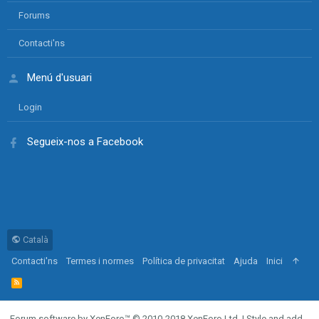
Forums
Contacti'ns
Menú d'usuari
Login
Segueix-nos a Facebook
Català
Contacti'ns
Termes i normes
Política de privacitat
Ajuda
Inici
R
S
S
Forum software by XenForo™
© 2010-2018 XenForo Ltd.
|
Style and add-