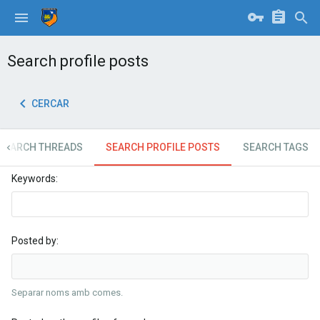
Search profile posts
CERCAR
SEARCH THREADS
SEARCH PROFILE POSTS
SEARCH TAGS
Keywords
Posted by
Separar noms amb comes.