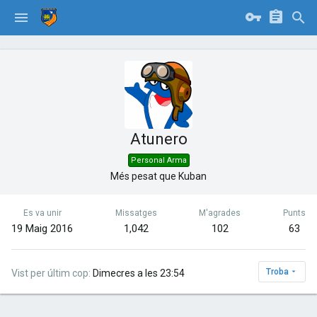
Atunero
Personal Arma
Més pesat que Kuban
Es va unir
Missatges
M'agrades
Punts
19 Maig 2016
1,042
102
63
Troba
Vist per últim cop
Dimecres a les 23:54