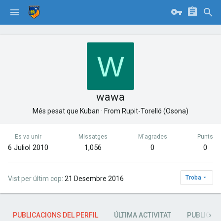
W
wawa
Més pesat que Kuban
·
From
Rupit-Torelló (Osona)
Es va unir
Missatges
M'agrades
Punts
6 Juliol 2010
1,056
0
0
Troba
Vist per últim cop
21 Desembre 2016
PUBLICACIONS DEL PERFIL
ÚLTIMA ACTIVITAT
PUBLICAC