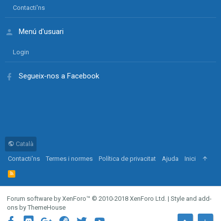
Contacti'ns
Menú d'usuari
Login
Segueix-nos a Facebook
Català
Contacti'ns
Termes i normes
Política de privacitat
Ajuda
Inici
R
S
S
Forum software by XenForo™
© 2010-2018 XenForo Ltd.
|
Style and add-
ons by ThemeHouse