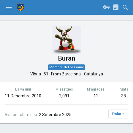
Buran
Membre del personal
Víbria
·
51
·
From
Barcelona - Catalunya
Es va unir
Missatges
M'agrades
Punts
11 Desembre 2010
2,091
11
38
Troba
Vist per últim cop
2 Setembre 2025