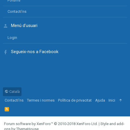
Forums
Contacti'ns
Menú d'usuari
Login
Segueix-nos a Facebook
Català
Contacti'ns
Termes i normes
Política de privacitat
Ajuda
Inici
R
S
S
Forum software by XenForo™
© 2010-2018 XenForo Ltd.
|
Style and add-
ons by ThemeHouse