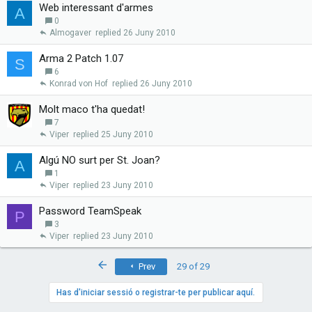
Web interessant d'armes
A
0
Almogaver
26 Juny 2010
Arma 2 Patch 1.07
S
6
Konrad von Hof
26 Juny 2010
Molt maco t'ha quedat!
7
Viper
25 Juny 2010
Algú NO surt per St. Joan?
A
1
Viper
23 Juny 2010
Password TeamSpeak
P
3
Viper
23 Juny 2010
First
Prev
29 of 29
Has d'iniciar sessió o registrar-te per publicar aquí.