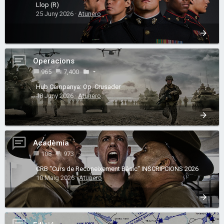
Llop (R)
25 Juny 2026
Atunero
Operacions
965
7,400
Hub Campanya: Op. Crusader
18 Juny 2026
Atunero
Acadèmia
108
973
CRB "Curs de Reconeixement Bàsic" INSCRIPCIONS 2026
10 Maig 2026
Atunero