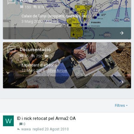
Edició
150
878
Calaix de Tunyi (snippets, consells, etc)
3 Maig 2020
Atunero
Documentació
85
750
Estàndard d'addons
12 Març 2024
SilverArrow
Filtres
ID i nick retocat pel Arma2 OA
W
0
wawa
20 Agost 2010