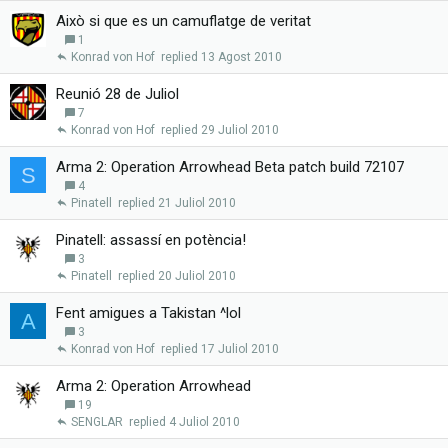
Això si que es un camuflatge de veritat
1
Konrad von Hof
13 Agost 2010
Reunió 28 de Juliol
7
Konrad von Hof
29 Juliol 2010
Arma 2: Operation Arrowhead Beta patch build 72107
S
4
Pinatell
21 Juliol 2010
Pinatell: assassí en potència!
3
Pinatell
20 Juliol 2010
Fent amigues a Takistan ^lol
A
3
Konrad von Hof
17 Juliol 2010
Arma 2: Operation Arrowhead
19
SENGLAR
4 Juliol 2010