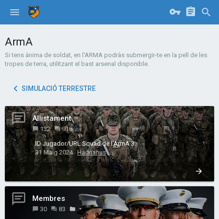
ArmA
Si tens ànima de soldat, en l'ARMA podràs submergir-te en la pell de les
tropes de terra, utilitzant el bast arsenal disponible.
SIMULACIÓ TERRESTRE
Allistament
132
918
ID Jugador/URL Squad de l'ArmA 3.
31 Maig 2024
Hadrianus
Membres
30
83