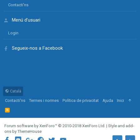
Contacti'ns
Menú d'usuari
Login
Segueix-nos a Facebook
Català
Contacti'ns
Termes i normes
Política de privacitat
Ajuda
Inici
R
S
S
Forum software by XenForo™
© 2010-2018 XenForo Ltd.
|
Style and add-
ons by ThemeHouse