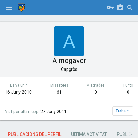
A
Almogaver
Capgròs
Es va unir
Missatges
M'agrades
Punts
16 Juny 2010
61
0
0
Troba
Vist per últim cop
27 Juny 2011
PUBLICACIONS DEL PERFIL
ÚLTIMA ACTIVITAT
PUBLICAC