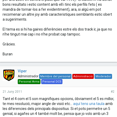
bons resultats i estic content amb ell i tinc els perfils fets ( es
mandra de tornar-los a fer evidentment), ara, si algú em pot
recomenar un altre joy amb caracteristiques semblants estic obert
a sugeriments.
El tema es si hi ha gaires diferències estre els dos track ir, ja que no
n'he tingut mai cap i no n'he probat cap tampoc.
Gràcies.
Buran
Viper
Administrador
Membre del personal
Administració
Moderador
Personal Arma
Personal DCS
21 Juny 2011
#2
Tant el 4 com el 5 son magnifiques opcions, òbviament el 5 es millor,
te mes resolució, major angle de visió etc...
aquí tens una taula
amb
les diferencies dels principals dispositius. Si et pots permetre un 5
genial, si agafes un 4 també molt be, pensa que jo volo amb un 3