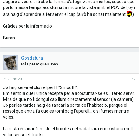
Jugaré a veure si trobo la forma d'afegir zones mortes, suposo que
porto massa temps acostumat a moure la vista amb el POV del joy i
ara haig d'aprendre a fer servir el cap (això ha sonat malament
)
Gràcies per la informació.
Buran
Gosdatura
Més pesat que Kuban
29 Juny 2011
#7
Jo faig servir el clip i el perfil "Smooth".
Em sembla que l'única recepta per a acostumar-se és... fer-lo servir.
Mira de que no li dongui cap llum directament al sensor (la càmera).
Jo per les tardes haig de tancar la porta de l'habitació, perque el
ressol que entra fa que es torni boig l'aparell... o si fumes mentre
voles.
La resta és anar fent. Jo el tinc des del nadal i ara em costaria molt
volar sense el Trackir.