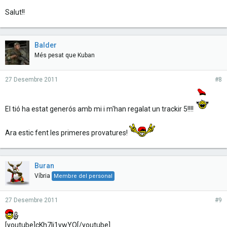
Salut!!
Balder
Més pesat que Kuban
27 Desembre 2011
#8
El tió ha estat generós amb mi i m'han regalat un trackir 5!!!!
Ara estic fent les primeres provatures!
Buran
Víbria
Membre del personal
27 Desembre 2011
#9
[youtube]cKh7Ij1ywYQ[/youtube]