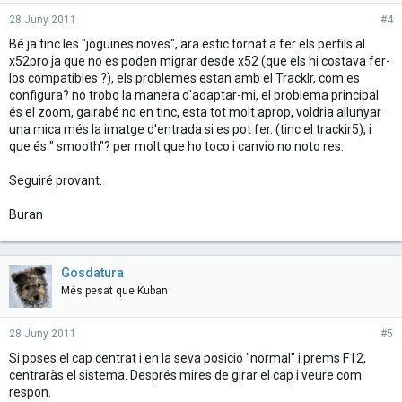
28 Juny 2011
#4
Bé ja tinc les "joguines noves", ara estic tornat a fer els perfils al
x52pro ja que no es poden migrar desde x52 (que els hi costava fer-
los compatibles ?), els problemes estan amb el TrackIr, com es
configura? no trobo la manera d'adaptar-mi, el problema principal
és el zoom, gairabé no en tinc, esta tot molt aprop, voldria allunyar
una mica més la imatge d'entrada si es pot fer. (tinc el trackir5), i
que és " smooth"? per molt que ho toco i canvio no noto res.
Seguiré provant.
Buran
Gosdatura
Més pesat que Kuban
28 Juny 2011
#5
Si poses el cap centrat i en la seva posició "normal" i prems F12,
centraràs el sistema. Després mires de girar el cap i veure com
respon.