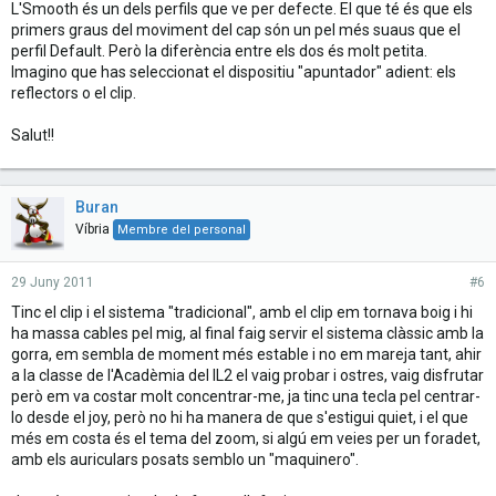
L'Smooth és un dels perfils que ve per defecte. El que té és que els
primers graus del moviment del cap són un pel més suaus que el
perfil Default. Però la diferència entre els dos és molt petita.
Imagino que has seleccionat el dispositiu "apuntador" adient: els
reflectors o el clip.
Salut!!
Buran
Víbria
Membre del personal
29 Juny 2011
#6
Tinc el clip i el sistema "tradicional", amb el clip em tornava boig i hi
ha massa cables pel mig, al final faig servir el sistema clàssic amb la
gorra, em sembla de moment més estable i no em mareja tant, ahir
a la classe de l'Acadèmia del IL2 el vaig probar i ostres, vaig disfrutar
però em va costar molt concentrar-me, ja tinc una tecla pel centrar-
lo desde el joy, però no hi ha manera de que s'estigui quiet, i el que
més em costa és el tema del zoom, si algú em veies per un foradet,
amb els auriculars posats semblo un "maquinero".