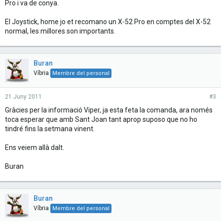
Pro i va de conya.
El Joystick, home jo et recomano un X-52 Pro en comptes del X-52
normal, les millores son importants.
Buran
Víbria
Membre del personal
21 Juny 2011
#3
Gràcies per la informació Viper, ja esta feta la comanda, ara només
toca esperar que amb Sant Joan tant aprop suposo que no ho
tindré fins la setmana vinent.
Ens veiem allà dalt.
Buran
Buran
Víbria
Membre del personal