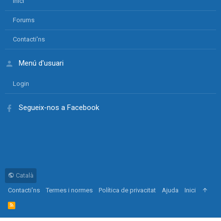
Inici
Forums
Contacti'ns
Menú d'usuari
Login
Segueix-nos a Facebook
Català
Contacti'ns
Termes i normes
Política de privacitat
Ajuda
Inici
R
S
S