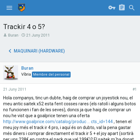
Trackir 4 o 5?
T
S
Buran
21 Juny 2011
h
t
r
a
MAQUINARI (HARDWARE)
e
r
a
t
d
d
Buran
s
a
t
t
Víbria
Membre del personal
a
e
r
21 Juny 2011
#1
t
e
Hola companys, tinc un dubte, haig de comprar un joyestick nou, el
r
meu antic saitek x52 esta fent cosses rares (els ratolí i alguns botos
no funcionen i fan de les seves), doncs ja que haig de comprar un
nou he vist que a goalprice tenen una oferta
http://www.goalprice.com/catalog/produc ... cts_id=144
, tenen el
meu joy més el track ir 4 pro, i aquí és on dubto, val la pena gastar
més diners i comprar directament el track ir 5 + el joy apart (sortirà
per uns 238€ en contra el pack que val 199€)? El saitek m´ha donat