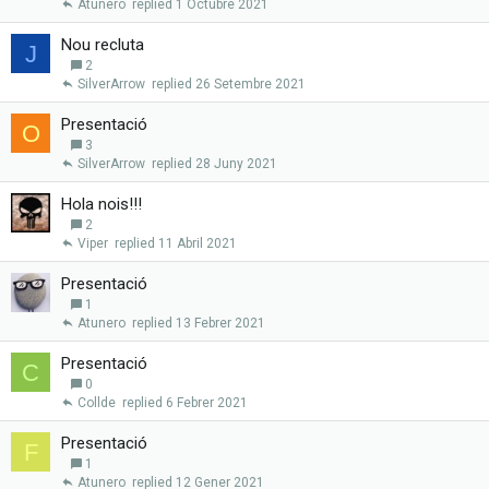
Atunero
1 Octubre 2021
Nou recluta
J
2
SilverArrow
26 Setembre 2021
Presentació
O
3
SilverArrow
28 Juny 2021
Hola nois!!!
2
Viper
11 Abril 2021
Presentació
1
Atunero
13 Febrer 2021
Presentació
C
0
Collde
6 Febrer 2021
Presentació
F
1
Atunero
12 Gener 2021