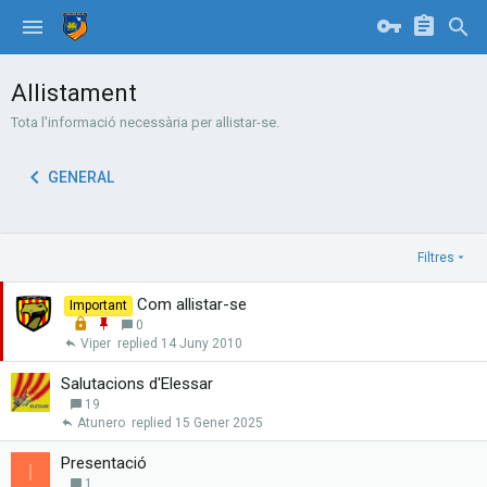
Allistament
Tota l'informació necessària per allistar-se.
GENERAL
Filtres
Com allistar-se
Important
L
E
0
o
n
Viper
14 Juny 2010
c
g
k
a
Salutacions d'Elessar
e
n
19
d
x
Atunero
15 Gener 2025
a
r
Presentació
I
1