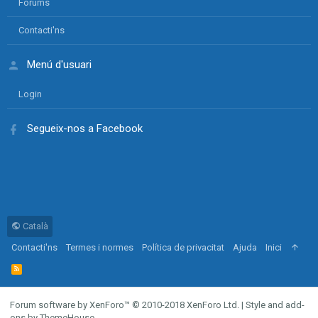
Forums
Contacti'ns
Menú d'usuari
Login
Segueix-nos a Facebook
Català
Contacti'ns
Termes i normes
Política de privacitat
Ajuda
Inici
R
S
S
Forum software by XenForo™
© 2010-2018 XenForo Ltd.
|
Style and add-
ons by ThemeHouse