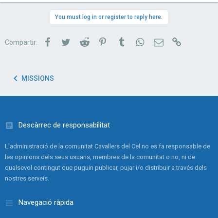
You must log in or register to reply here.
Facebook
Twitter
Reddit
Pinterest
Tumblr
WhatsApp
Correu electrònic
Link
Compartir:
MISSIONS
Descàrrec de responsabilitat
L'administració de la comunitat Cavallers del Cel no es fa responsable de
les opinions dels seus usuaris, membres de la comunitat o no, ni de
qualsevol contingut que puguin publicar, pujar i/o distribuir a través dels
nostres serveis.
Navegació ràpida