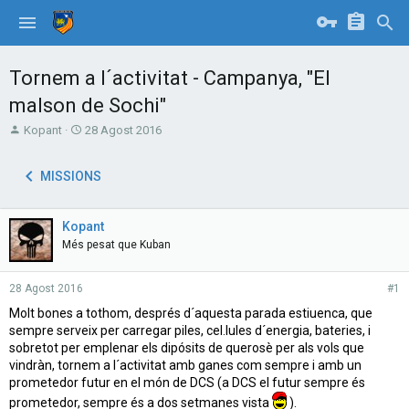
Tornem a l´activitat - Campanya, "El
malson de Sochi"
T
S
Kopant
28 Agost 2016
h
t
r
a
MISSIONS
e
r
a
t
d
d
Kopant
s
a
t
t
Més pesat que Kuban
a
e
r
28 Agost 2016
#1
t
e
Molt bones a tothom, després d´aquesta parada estiuenca, que
r
sempre serveix per carregar piles, cel.lules d´energia, bateries, i
sobretot per emplenar els dipósits de querosè per als vols que
vindràn, tornem a l´activitat amb ganes com sempre i amb un
prometedor futur en el món de DCS (a DCS el futur sempre és
prometedor, sempre és a dos setmanes vista
).