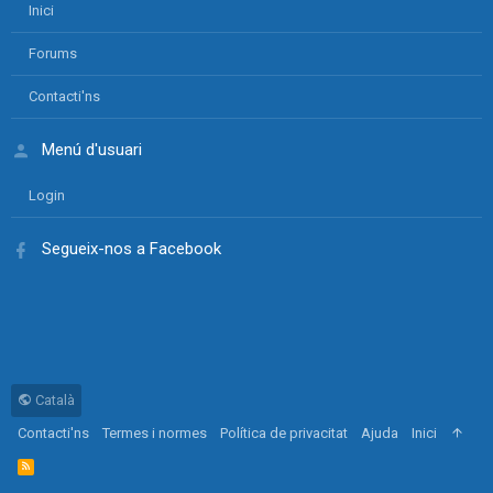
Inici
Forums
Contacti'ns
Menú d'usuari
Login
Segueix-nos a Facebook
Català
Contacti'ns
Termes i normes
Política de privacitat
Ajuda
Inici
R
S