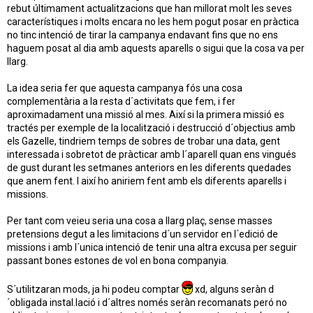
rebut últimament actualitzacions que han millorat molt les seves
característiques i molts encara no les hem pogut posar en pràctica
no tinc intenció de tirar la campanya endavant fins que no ens
haguem posat al dia amb aquests aparells o sigui que la cosa va per
llarg.
La idea seria fer que aquesta campanya fós una cosa
complementària a la resta d´activitats que fem, i fer
aproximadament una missió al mes. Així si la primera missió es
tractés per exemple de la localització i destrucció d´objectius amb
els Gazelle, tindriem temps de sobres de trobar una data, gent
interessada i sobretot de pràcticar amb l´aparell quan ens vingués
de gust durant les setmanes anteriors en les diferents quedades
que anem fent. I així ho aniriem fent amb els diferents aparells i
missions.
Per tant com veieu seria una cosa a llarg plaç, sense masses
pretensions degut a les limitacions d´un servidor en l´edició de
missions i amb l´unica intenció de tenir una altra excusa per seguir
passant bones estones de vol en bona companyia.
S´utilitzaran mods, ja hi podeu comptar
xd, alguns seràn d
´obligada instal.lació i d´altres només seràn recomanats peró no