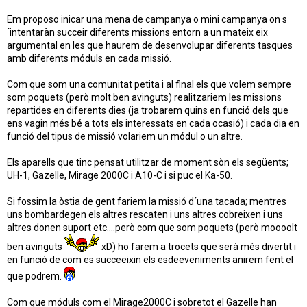
Em proposo inicar una mena de campanya o mini campanya on s
´intentaràn succeir diferents missions entorn a un mateix eix
argumental en les que haurem de desenvolupar diferents tasques
amb diferents móduls en cada missió.
Com que som una comunitat petita i al final els que volem sempre
som poquets (però molt ben avinguts) realitzariem les missions
repartides en diferents dies (ja trobarem quins en funció dels que
ens vagin més bé a tots els interessats en cada ocasió) i cada dia en
funció del tipus de missió volariem un módul o un altre.
Els aparells que tinc pensat utilitzar de moment sòn els següents;
UH-1, Gazelle, Mirage 2000C i A10-C i si puc el Ka-50.
Si fossim la òstia de gent fariem la missió d´una tacada; mentres
uns bombardegen els altres rescaten i uns altres cobreixen i uns
altres donen suport etc....però com que som poquets (però moooolt
ben avinguts
xD) ho farem a trocets que serà més divertit i
en funció de com es succeeixin els esdeeveniments anirem fent el
que podrem.
Com que móduls com el Mirage2000C i sobretot el Gazelle han