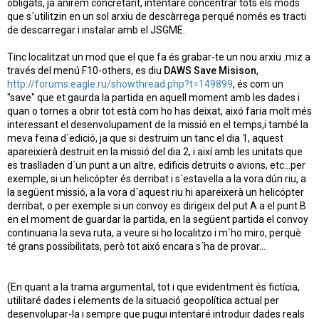
obligats, ja anirem concretant, intentaré concentrar tots els mods
que s´utilitzin en un sol arxiu de descàrrega perqué només es tracti
de descarregar i instalar amb el JSGME.
Tinc localitzat un mod que el que fa és grabar-te un nou arxiu .miz a
través del menú F10-others, es diu
DAWS Save Misison
,
http://forums.eagle.ru/showthread.php?t=149899
, és com un
"save" que et gaurda la partida en aquell moment amb les dades i
quan o tornes a obrir tot està com ho has deixat, aixó faria molt més
interessant el desenvolupament de la missió en el temps,i també la
meva feina d´edició, ja que si destruim un tanc el dia 1, aquest
apareixierà destruit en la missió del dia 2, i així amb les unitats que
es traslladen d´un punt a un altre, edificis detruits o avions, etc...per
exemple, si un helicópter és derribat i s´estavella a la vora dún riu, a
la següent missió, a la vora d´aquest riu hi apareixerà un helicópter
derribat, o per exemple si un convoy es dirigeix del put A a el punt B
en el moment de guardar la partida, en la següent partida el convoy
continuaria la seva ruta, a veure si ho localitzo i m´ho miro, perquè
té grans possibilitats, però tot aixó encara s´ha de provar...
(En quant a la trama argumental, tot i que evidentment és fictícia,
utilitaré dades i elements de la situació geopolítica actual per
desenvolupar-la i sempre que pugui intentaré introduir dades reals