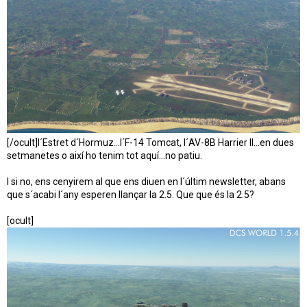
[/ocult]l´Estret d´Hormuz...l´F-14 Tomcat, l´AV-8B Harrier II...en dues
setmanetes o així ho tenim tot aquí...no patiu.
I si no, ens cenyirem al que ens diuen en l´últim newsletter, abans
que s´acabi l´any esperen llançar la 2.5. Que que és la 2.5?
[ocult]