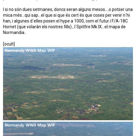
I si no són dues setmanes, doncs seran alguns mesos....o potser una
mica més...qui sap...el que si que és cert és que coses per venir n´hi
han, i algunes d´elles posen el hype a 1000, com el futur i F/A-18C
Hornet (que volaràn els nostres fills) , l´Spitfire Mk IX...el mapa de
Normandia..
[ocult]