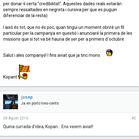
per donar-li certa "credibilitat". Aquestes dades reals estaràn
sempre ressaltades en negreta i cursiva per que es puguin
diferenciar de la resta)
I això és tot, que no és poc, quan tingui un moment obriré un fil
particular per la campanya en questió i anunciaré la primera de les
missions que si tot va bé hauria de ser per a primers d´octubre.
Salut i ales companys! I fins aviat que ja tinc mono
Kopant
josep
Ja en porto tres-cents
28 Agost 2016
#2
Quina currada d'idea, Kopan... Ens veiem aviat!