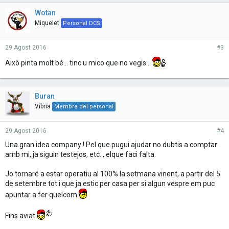
Wotan
Miquelet
Personal DCS
29 Agost 2016
#3
Això pinta molt bé... tinc u mico que no vegis...
Buran
Víbria
Membre del personal
29 Agost 2016
#4
Una gran idea company ! Pel que pugui ajudar no dubtis a comptar
amb mi, ja siguin testejos, etc.., elque faci falta.
Jo tornaré a estar operatiu al 100% la setmana vinent, a partir del 5
de setembre tot i que ja estic per casa per si algun vespre em puc
apuntar a fer quelcom
Fins aviat