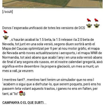
[/ocult]
Doncs l´esperada unificació de totes les versions de DCS
, s´hauràn acabat la 1.5 beta, la 1.5 release i la 2.0 beta de
Nevada, tot junt en una sola versió, segons diuen sortirà amb el
Mapa del Caucas optimitzat per fi per al nou motor gràfic, el mapa
de Nevada amb noves actualitzacions i aeroports, i el mapa WWII de
Normandia, tot aixó abans que acabi l´any i en una sola versió abans
de final d´any segons els russos, en el nostre calendari gregorià, això
significa entre desembre i la propera glaciació, un mes a munt, un
mes a vall, ja veurem.
I mentres tant?...mentres tant tenim un simulador que no ens l
´acabem o sigui que a disfrutar-lo, que serem poquets, però ens ho
passem teta volant aquests trastos, i ganes no ens en falten, per
tant, al "lio"
CAMPANYA O EL QUE SURTI...