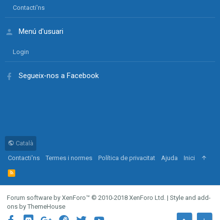
Contacti'ns
Menú d'usuari
Login
Segueix-nos a Facebook
Català
Contacti'ns
Termes i normes
Política de privacitat
Ajuda
Inici
R
S
S
Forum software by XenForo™
© 2010-2018 XenForo Ltd.
|
Style and add-
ons by ThemeHouse