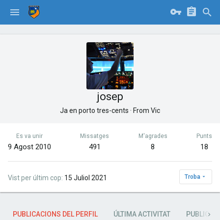
josep
Ja en porto tres-cents
·
From
Vic
Es va unir
Missatges
M'agrades
Punts
9 Agost 2010
491
8
18
Troba
Vist per últim cop
15 Juliol 2021
PUBLICACIONS DEL PERFIL
ÚLTIMA ACTIVITAT
PUBLICAC