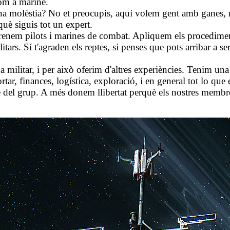
com a marine.
a molèstia? No et preocupis, aquí volem gent amb ganes, no
què siguis tot un expert.
enem pilots i marines de combat. Apliquem els procediments
rs. Sí t'agraden els reptes, si penses que pots arribar a ser
ilitar, i per això oferim d'altres experiències. Tenim una 
tar, finances, logística, exploració, i en general tot lo que
re del grup. A més donem llibertat perquè els nostres membr