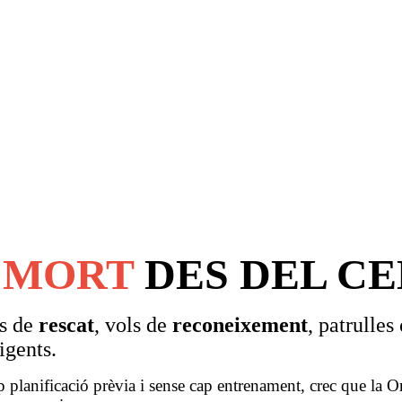
A
MORT
DES DEL CE
ns de
rescat
, vols de
reconeixement
, patrulles
igents.
p planificació prèvia i sense cap entrenament, crec que la