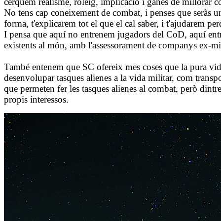
cerquem realisme, roleig, implicació i ganes de millorar 
No tens cap coneixement de combat, i penses que seràs un
forma, t'explicarem tot el que el cal saber, i t'ajudarem per
I pensa que aquí no entrenem jugadors del CoD, aquí entr
existents al món, amb l'assessorament de companys ex-milita
També entenem que SC ofereix mes coses que la pura vida m
desenvolupar tasques alienes a la vida militar, com transpor
que permeten fer les tasques alienes al combat, però dint
propis interessos.