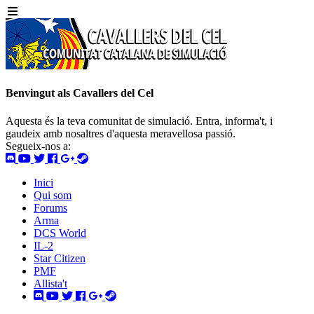
Benvingut als Cavallers del Cel
Aquesta és la teva comunitat de simulació. Entra, informa't, i
gaudeix amb nosaltres d'aquesta meravellosa passió.
Segueix-nos a:
Inici
Qui som
Forums
Arma
DCS World
IL-2
Star Citizen
PMF
Allista't