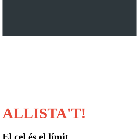
ALLISTA'T!
El cel és el límit.