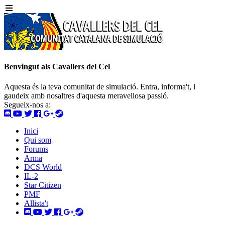
Benvingut als Cavallers del Cel
Aquesta és la teva comunitat de simulació. Entra, informa't, i
gaudeix amb nosaltres d'aquesta meravellosa passió.
Segueix-nos a:
Inici
Qui som
Forums
Arma
DCS World
IL-2
Star Citizen
PMF
Allista't