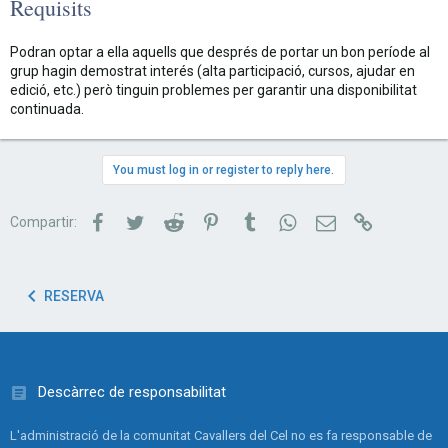
Requisits
Podran optar a ella aquells que després de portar un bon període al
grup hagin demostrat interés (alta participació, cursos, ajudar en
edició, etc.) però tinguin problemes per garantir una disponibilitat
continuada.
You must log in or register to reply here.
Facebook
Twitter
Reddit
Pinterest
Tumblr
WhatsApp
Correu electrònic
Link
Compartir:
RESERVA
Descàrrec de responsabilitat
L'administració de la comunitat Cavallers del Cel no es fa responsable de