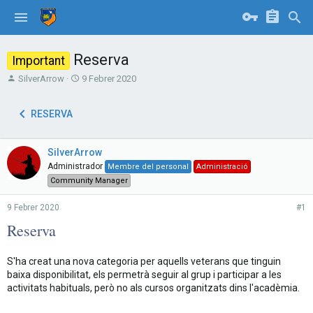
Reserva
Important
T
S
SilverArrow
9 Febrer 2020
h
t
r
a
RESERVA
e
r
a
t
d
d
SilverArrow
s
a
t
t
Administrador
Membre del personal
Administració
a
e
Community Manager
r
t
9 Febrer 2020
#1
e
Reserva
r
S'ha creat una nova categoria per aquells veterans que tinguin
baixa disponibilitat, els permetrà seguir al grup i participar a les
activitats habituals, però no als cursos organitzats dins l'acadèmia.