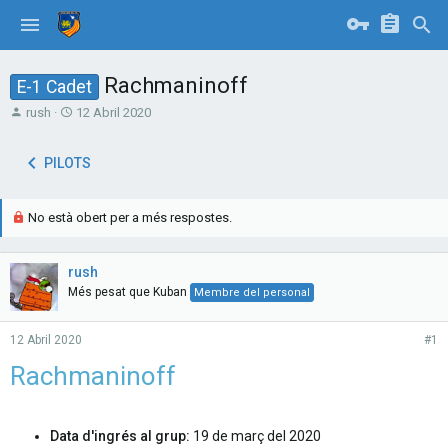
Rachmaninoff
E-1 Cadet
T
S
rush
12 Abril 2020
h
t
r
a
PILOTS
e
r
a
t
d
d
No està obert per a més respostes.
s
a
t
t
a
e
rush
r
t
Més pesat que Kuban
Membre del personal
e
r
12 Abril 2020
#1
Rachmaninoff
Data d'ingrés al grup:
19 de març del 2020