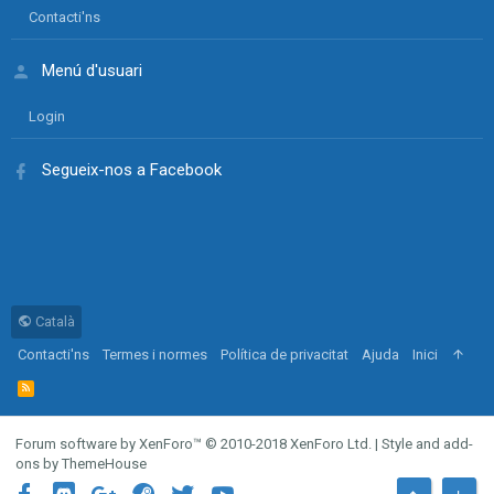
Contacti'ns
Menú d'usuari
Login
Segueix-nos a Facebook
Català
Contacti'ns
Termes i normes
Política de privacitat
Ajuda
Inici
R
S
S
Forum software by XenForo™
© 2010-2018 XenForo Ltd.
|
Style and add-
ons by ThemeHouse