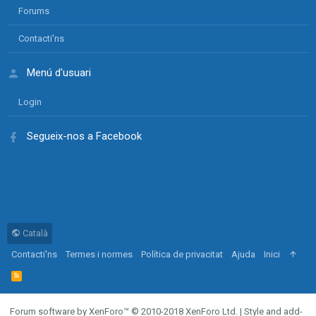
Forums
Contacti'ns
Menú d'usuari
Login
Segueix-nos a Facebook
Català
Contacti'ns
Termes i normes
Política de privacitat
Ajuda
Inici
R
S
S
Forum software by XenForo™
© 2010-2018 XenForo Ltd.
|
Style and add-