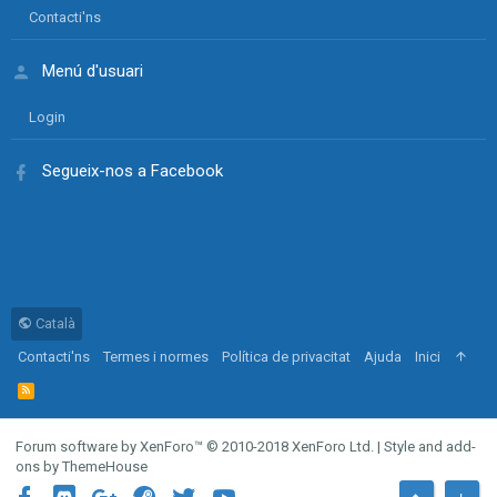
Contacti'ns
Menú d'usuari
Login
Segueix-nos a Facebook
Català
Contacti'ns
Termes i normes
Política de privacitat
Ajuda
Inici
R
S
S
Forum software by XenForo™
© 2010-2018 XenForo Ltd.
|
Style and add-
ons by ThemeHouse