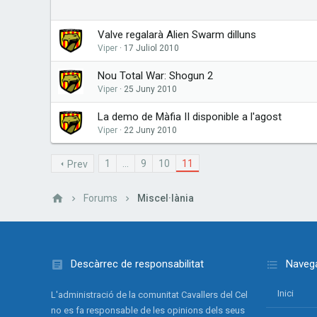
Valve regalarà Alien Swarm dilluns
Viper
17 Juliol 2010
Nou Total War: Shogun 2
Viper
25 Juny 2010
La demo de Màfia II disponible a l'agost
Viper
22 Juny 2010
1
...
9
10
11
Prev
Forums
Miscel·lània
Descàrrec de responsabilitat
Navega
Inici
L'administració de la comunitat Cavallers del Cel
no es fa responsable de les opinions dels seus