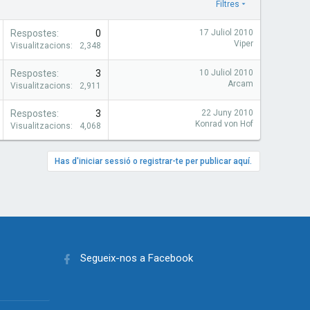
Filtres
Respostes
0
17 Juliol 2010
Viper
Visualitzacions
2,348
Respostes
3
10 Juliol 2010
Arcam
Visualitzacions
2,911
Respostes
3
22 Juny 2010
Konrad von Hof
Visualitzacions
4,068
Has d'iniciar sessió o registrar-te per publicar aquí.
Segueix-nos a Facebook