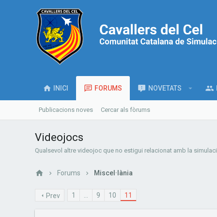
INICI
FORUMS
NOVETATS
Publicacions noves
Cercar als fòrums
Videojocs
Qualsevol altre videojoc que no estigui relacionat amb la simulaci
Forums
Miscel·lània
1
...
9
10
11
Prev