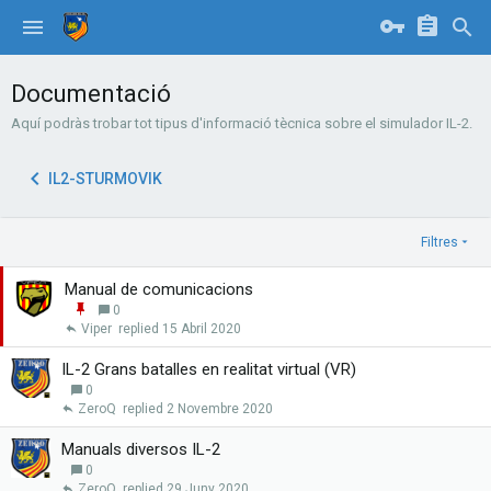
Documentació
Aquí podràs trobar tot tipus d'informació tècnica sobre el simulador IL-2.
IL2-STURMOVIK
Filtres
Manual de comunicacions
E
0
n
Viper
15 Abril 2020
g
a
IL-2 Grans batalles en realitat virtual (VR)
n
0
x
ZeroQ
2 Novembre 2020
a
r
Manuals diversos IL-2
0
ZeroQ
29 Juny 2020