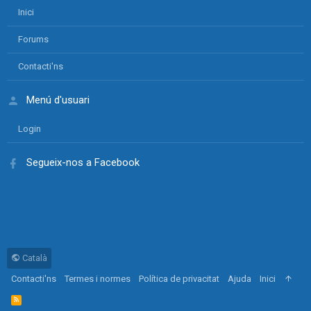
Inici
Forums
Contacti'ns
Menú d'usuari
Login
Segueix-nos a Facebook
Català
Contacti'ns
Termes i normes
Política de privacitat
Ajuda
Inici
R
S