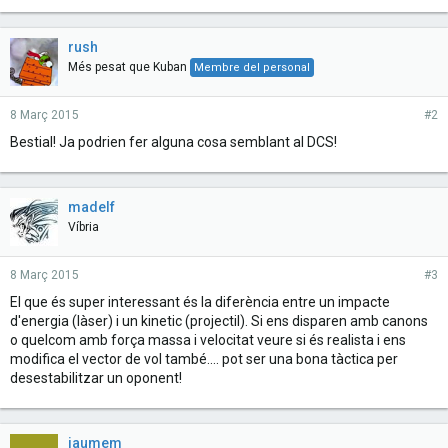
rush
Més pesat que Kuban
Membre del personal
8 Març 2015
#2
Bestial! Ja podrien fer alguna cosa semblant al DCS!
madelf
Víbria
8 Març 2015
#3
El que és super interessant és la diferència entre un impacte
d'energia (làser) i un kinetic (projectil). Si ens disparen amb canons
o quelcom amb força massa i velocitat veure si és realista i ens
modifica el vector de vol també.... pot ser una bona tàctica per
desestabilitzar un oponent!
jaumem