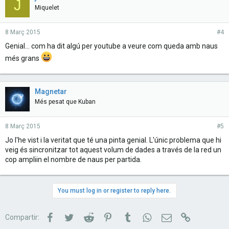
J
Miquelet
8 Març 2015
#4
Genial... com ha dit algú per youtube a veure com queda amb naus
més grans
Magnetar
Més pesat que Kuban
8 Març 2015
#5
Jo l'he vist i la veritat que té una pinta genial. L'únic problema que hi
veig és sincronitzar tot aquest volum de dades a través de la red un
cop ampliin el nombre de naus per partida.
You must log in or register to reply here.
Facebook
Twitter
Reddit
Pinterest
Tumblr
WhatsApp
Correu electrònic
Link
Compartir: