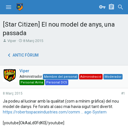
[Star Citizen] El nou model de anys, una
passada
T
S
Viper
8 Març 2015
h
t
r
a
ANTIC FÒRUM
e
r
a
t
d
d
Viper
s
a
t
t
Administrador
Membre del personal
Administració
Moderador
a
e
Personal Arma
Personal DCS
r
t
8 Març 2015
#1
e
Ja podeu al·lucinar amb la qualitat (com a mínim gràfica) del nou
r
model de danys. Fe forats al casc mai havia sigut tant divertit.
https://robertsspaceindustries.com/comm ... age-System
[youtube]OkAaLd0FdK0[/youtube]