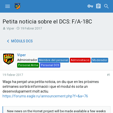
Petita noticia sobre el DCS: F/A-18C
T
S
Viper
19 Febrer 2017
h
t
r
a
MÒDULS DCS
e
r
a
t
d
d
Viper
s
a
t
t
Administrador
Membre del personal
Administració
Moderador
a
e
Personal Arma
Personal DCS
r
t
19 Febrer 2017
#1
e
Wags ha penjat una petita noticia, on diu que en les pròximes
r
setmanes sortirà informació i que el modul és sota un
desenvolupament molt actiu.
https://forums.eagle.ru/announcement.php?f=&a=76
New news on the Hornet project will be made available a few weeks