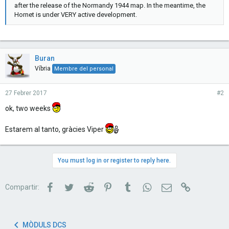
after the release of the Normandy 1944 map. In the meantime, the
Hornet is under VERY active development.
Buran
Víbria
Membre del personal
27 Febrer 2017
#2
ok, two weeks
Estarem al tanto, gràcies Viper
You must log in or register to reply here.
Facebook
Twitter
Reddit
Pinterest
Tumblr
WhatsApp
Correu electrònic
Link
Compartir:
MÒDULS DCS