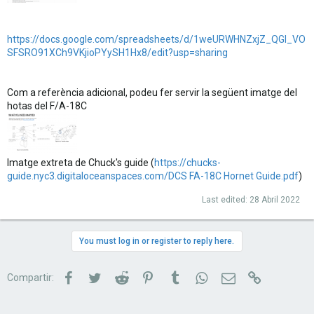
https://docs.google.com/spreadsheets/d/1weURWHNZxjZ_QGI_VO
SFSRO91XCh9VKjioPYySH1Hx8/edit?usp=sharing
Com a referència adicional, podeu fer servir la següent imatge del
hotas del F/A-18C
Imatge extreta de Chuck's guide (
https://chucks-
guide.nyc3.digitaloceanspaces.com/DCS FA-18C Hornet Guide.pdf
)
Last edited:
28 Abril 2022
You must log in or register to reply here.
Facebook
Twitter
Reddit
Pinterest
Tumblr
WhatsApp
Correu electrònic
Link
Compartir: