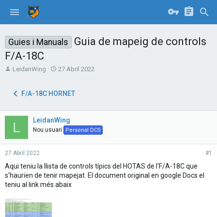
Guia de mapeig de controls
Guies i Manuals
F/A-18C
T
S
LeidanWing
27 Abril 2022
h
t
r
a
F/A-18C HORNET
e
r
a
t
d
d
LeidanWing
s
a
L
t
t
Nou usuari
Personal DCS
a
e
r
27 Abril 2022
#1
t
e
Aqui teniu la llista de controls típics del HOTAS de l'F/A-18C que
r
s'haurien de tenir mapejat. El document original en google Docs el
teniu al link més abaix