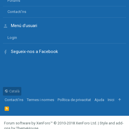
Forums
Contacti'ns
Menú d'usuari
Login
Segueix-nos a Facebook
Català
Contacti'ns
Termes i normes
Política de privacitat
Ajuda
Inici
R
S
S
Forum software by XenForo™
© 2010-2018 XenForo Ltd.
|
Style and add-
ons by ThemeHouse