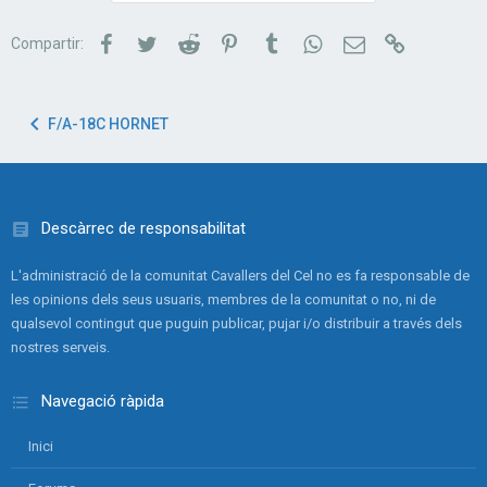
Facebook
Twitter
Reddit
Pinterest
Tumblr
WhatsApp
Correu electrònic
Link
Compartir:
F/A-18C HORNET
Descàrrec de responsabilitat
L'administració de la comunitat Cavallers del Cel no es fa responsable de
les opinions dels seus usuaris, membres de la comunitat o no, ni de
qualsevol contingut que puguin publicar, pujar i/o distribuir a través dels
nostres serveis.
Navegació ràpida
Inici