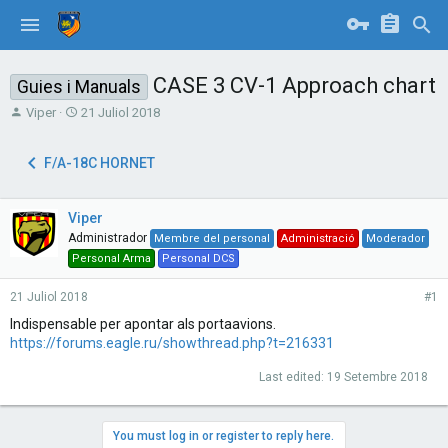
CASE 3 CV-1 Approach chart
Guies i Manuals
T
S
Viper
21 Juliol 2018
h
t
r
a
F/A-18C HORNET
e
r
a
t
d
d
Viper
s
a
t
t
Administrador
Membre del personal
Administració
Moderador
a
e
Personal Arma
Personal DCS
r
t
21 Juliol 2018
#1
e
Indispensable per apontar als portaavions.
r
https://forums.eagle.ru/showthread.php?t=216331
Last edited:
19 Setembre 2018
You must log in or register to reply here.