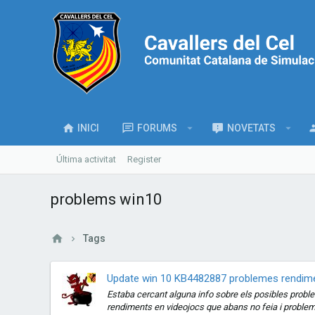
INICI
FORUMS
NOVETATS
Última activitat
Register
problems win10
Tags
Update win 10 KB4482887 problemes rendime
Estaba cercant alguna info sobre els posibles problem
rendiments en videojocs que abans no feia i problem