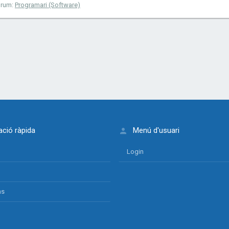
orum:
Programari (Software)
ció ràpida
Menú d'usuari
Login
ns