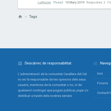
LuiRaces
Thread
10 Març 2019
Respostes: 2
F
Tags
Descàrrec de responsabilitat
Navega
Inici
L'administració de la comunitat Cavallers del Cel
no es fa responsable de les opinions dels seus
Forums
usuaris, membres de la comunitat o no, ni de
qualsevol contingut que puguin publicar, pujar i/o
Contacti'
distribuir a través dels nostres serveis.