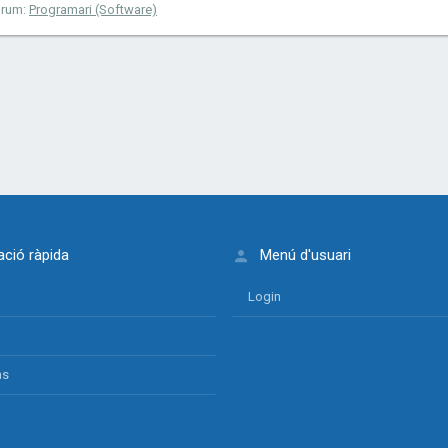
orum:
Programari (Software)
ció ràpida
Menú d'usuari
Login
ns