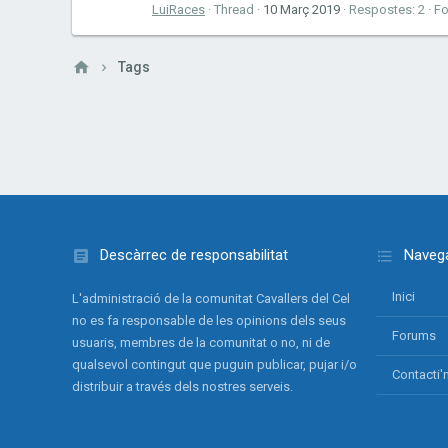
LuiRaces
Thread
10 Març 2019
Respostes: 2
F
Tags
Descàrrec de responsabilitat
Navega
Inici
L'administració de la comunitat Cavallers del Cel
no es fa responsable de les opinions dels seus
Forums
usuaris, membres de la comunitat o no, ni de
qualsevol contingut que puguin publicar, pujar i/o
Contacti'
distribuir a través dels nostres serveis.