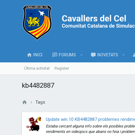
INICI
FORUMS
NOVETATS
Última activitat
Register
kb4482887
Tags
Update win 10 KB4482887 problemes rendime
Estaba cercant alguna info sobre els posibles problem
rendiments en videojocs que abans no feia i problem