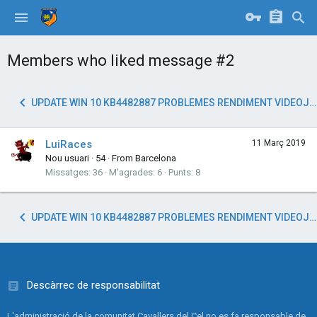
Members who liked message #2
UPDATE WIN 10 KB4482887 PROBLEMES RENDIMENT VIDEOJOC
LuiRaces
11 Març 2019
Nou usuari
·
54
·
From
Barcelona
Missatges
36
M'agrades
6
Punts
8
UPDATE WIN 10 KB4482887 PROBLEMES RENDIMENT VIDEOJOC
Descàrrec de responsabilitat
L'administració de la comunitat Cavallers del Cel no es fa responsable de