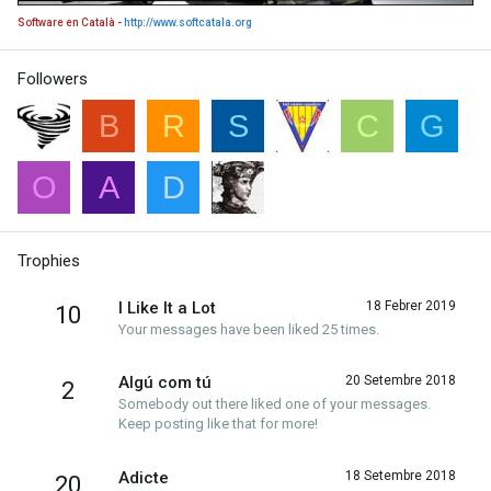
Software en Català -
http://www.softcatala.org
Followers
B
R
S
C
G
O
A
D
Trophies
I Like It a Lot
18 Febrer 2019
10
Your messages have been liked 25 times.
Algú com tú
20 Setembre 2018
2
Somebody out there liked one of your messages.
Keep posting like that for more!
Adicte
18 Setembre 2018
20