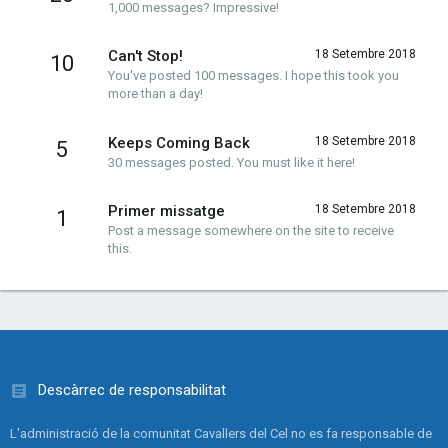
1,000 messages? Impressive!
Can't Stop!
18 Setembre 2018
10
You've posted 100 messages. I hope this took you
more than a day!
Keeps Coming Back
18 Setembre 2018
5
30 messages posted. You must like it here!
Primer missatge
18 Setembre 2018
1
Post a message somewhere on the site to receive
this.
Descàrrec de responsabilitat
L'administració de la comunitat Cavallers del Cel no es fa responsable de