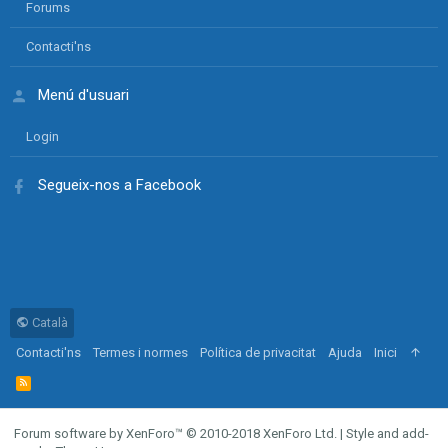
Forums
Contacti'ns
Menú d'usuari
Login
Segueix-nos a Facebook
Català
Contacti'ns
Termes i normes
Política de privacitat
Ajuda
Inici
R
S
S
Forum software by XenForo™
© 2010-2018 XenForo Ltd.
|
Style and add-