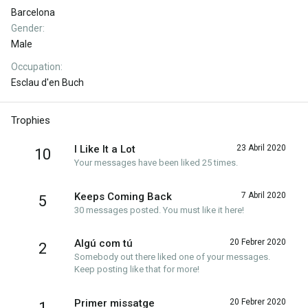
Barcelona
Gender
Male
Occupation
Esclau d'en Buch
Trophies
I Like It a Lot
23 Abril 2020
10
Your messages have been liked 25 times.
Keeps Coming Back
7 Abril 2020
5
30 messages posted. You must like it here!
Algú com tú
20 Febrer 2020
2
Somebody out there liked one of your messages.
Keep posting like that for more!
Primer missatge
20 Febrer 2020
1