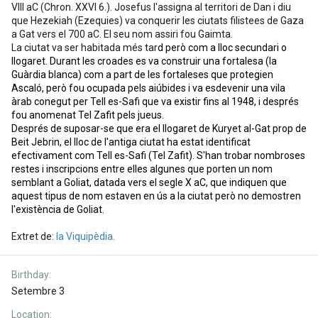
VIII aC (Chron. XXVI 6.). Josefus l'assigna al territori de Dan i diu
que Hezekiah (Ezequies) va conquerir les ciutats filistees de Gaza
a Gat vers el 700 aC. El seu nom assiri fou Gaimta.
La ciutat va ser habitada més tar
d però com a lloc secundari o
llogaret. Durant les croades es va construir una fortalesa (la
Guàrdia blanca) com a part de les fortaleses que protegien
Ascaló, però fou ocupada pels aiúbides i va esdevenir una vila
àrab conegut per Tell es-Safi que va existir fins al 1948, i després
fou anomenat Tel Zafit pels jueus.
Després de suposar-se que era el llogaret de Kuryet al-Gat prop de
Beit Jebrin, el lloc de l'antiga ciutat ha estat identificat
efectivament com Tell es-Safi (Tel Zafit). S'han trobar nombroses
restes i inscripcions entre elles algunes que porten un nom
semblant a Goliat, datada vers el segle X aC, que indiquen que
aquest tipus de nom estaven en ús a la ciutat però no demostren
l'existència de Goliat.
Extret de:
la Viquipèdia.
Birthday
Setembre 3
Location