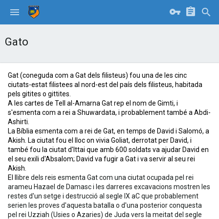
Gato
Gat (coneguda com a Gat dels filisteus) fou una de les cinc
ciutats-estat filistees al nord-est del país dels filisteus, habitada
pels gitites o gittites.
A les cartes de Tell al-Amarna Gat rep el nom de Gimti, i
s'esmenta com a rei a Shuwardata, i probablement també a Abdi-
Ashirti.
La Bíblia esmenta com a rei de Gat, en temps de David i Salomó, a
Akish. La ciutat fou el lloc on vivia Goliat, derrotat per David, i
també fou la ciutat d'Ittai que amb 600 soldats va ajudar David en
el seu exili d'Absalom; David va fugir a Gat i va servir al seu rei
Akish.
El l
libre dels reis esmenta Gat com una ciutat ocupada pel rei
arameu Hazael de Damasc i les darreres excavacions mostren les
restes d'un setge i destrucció al segle IX aC que probablement
serien les proves d'aquesta batalla o d'una posterior conquesta
pel rei Uzziah (Usies o Azaries) de Juda vers la meitat del segle