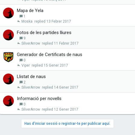
Mapa de Yela
1
Moska
13 Febrer 2017
Fotos de les partides lliures
9
SilverArrow
11 Febrer 2017
Generador de Certificats de naus
0
Viper
15 Gener 2017
Llistat de naus
2
SilverArrow
14 Gener 2017
Informació per novells
0
SilverArrow
12 Gener 2017
Has d'iniciar sessió o registrar-te per publicar aquí.