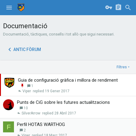
Documentació
Documentació, tàctiques, consells i tot allò que sigui necessari.
ANTIC FÒRUM
Filtres
Guia de configuració gràfica i millora de rendiment
E
1
n
Viper
19 Gener 2017
g
a
Punts de CiG sobre les futures actualitzacions
n
10
x
SilverArrow
28 Abril 2017
a
r
Perfil HOTAS WARTHOG
F
2
Viper
18 Març 2017