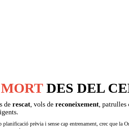
A
MORT
DES DEL CE
ns de
rescat
, vols de
reconeixement
, patrulles
igents.
p planificació prèvia i sense cap entrenament, crec que la