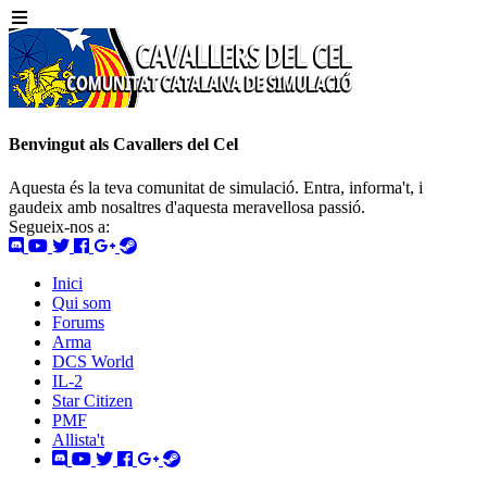
Benvingut als Cavallers del Cel
Aquesta és la teva comunitat de simulació. Entra, informa't, i
gaudeix amb nosaltres d'aquesta meravellosa passió.
Segueix-nos a:
Inici
Qui som
Forums
Arma
DCS World
IL-2
Star Citizen
PMF
Allista't