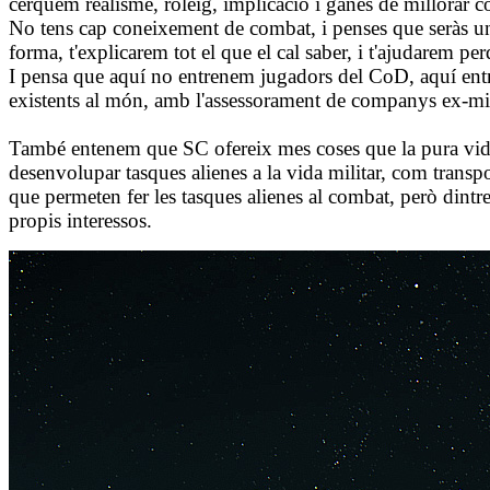
cerquem realisme, roleig, implicació i ganes de millorar 
No tens cap coneixement de combat, i penses que seràs un
forma, t'explicarem tot el que el cal saber, i t'ajudarem per
I pensa que aquí no entrenem jugadors del CoD, aquí entr
existents al món, amb l'assessorament de companys ex-milita
També entenem que SC ofereix mes coses que la pura vida m
desenvolupar tasques alienes a la vida militar, com transpor
que permeten fer les tasques alienes al combat, però dint
propis interessos.