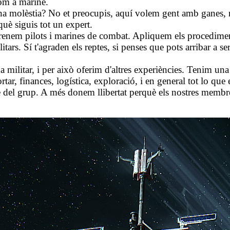
com a marine.
a molèstia? No et preocupis, aquí volem gent amb ganes, no
què siguis tot un expert.
enem pilots i marines de combat. Apliquem els procediments
rs. Sí t'agraden els reptes, si penses que pots arribar a ser
ilitar, i per això oferim d'altres experiències. Tenim una 
tar, finances, logística, exploració, i en general tot lo que
re del grup. A més donem llibertat perquè els nostres membr