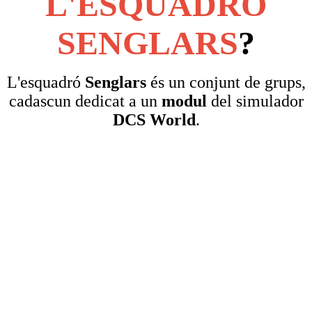
L'ESQUADRÓ
SENGLARS
?
L'esquadró
Senglars
és un conjunt de grups,
cadascun dedicat a un
modul
del simulador
DCS World
.