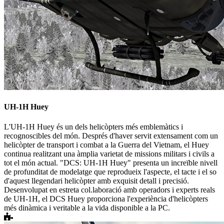
UH-1H Huey
L'UH-1H Huey és un dels helicòpters més emblemàtics i
recognoscibles del món. Després d'haver servit extensament com un
helicòpter de transport i combat a la Guerra del Vietnam, el Huey
continua realitzant una àmplia varietat de missions militars i civils a
tot el món actual. "DCS: UH-1H Huey" presenta un increïble nivell
de profunditat de modelatge que reprodueix l'aspecte, el tacte i el so
d'aquest llegendari helicòpter amb exquisit detall i precisió.
Desenvolupat en estreta col.laboració amb operadors i experts reals
de UH-1H, el DCS Huey proporciona l'experiència d'helicòpters
més dinàmica i veritable a la vida disponible a la PC.