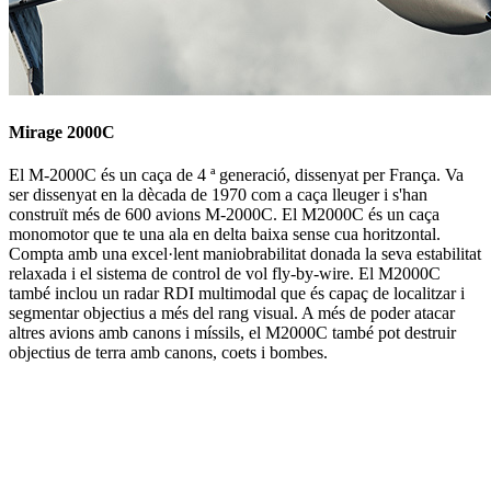
Mirage 2000C
El M-2000C és un caça de 4 ª generació, dissenyat per França. Va
ser dissenyat en la dècada de 1970 com a caça lleuger i s'han
construït més de 600 avions M-2000C. El M2000C és un caça
monomotor que te una ala en delta baixa sense cua horitzontal.
Compta amb una excel·lent maniobrabilitat donada la seva estabilitat
relaxada i el sistema de control de vol fly-by-wire. El M2000C
també inclou un radar RDI multimodal que és capaç de localitzar i
segmentar objectius a més del rang visual. A més de poder atacar
altres avions amb canons i míssils, el M2000C també pot destruir
objectius de terra amb canons, coets i bombes.