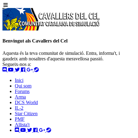
Benvingut als Cavallers del Cel
Aquesta és la teva comunitat de simulació. Entra, informa't, i
gaudeix amb nosaltres d'aquesta meravellosa passió.
Segueix-nos a:
Inici
Qui som
Forums
Arma
DCS World
IL-2
Star Citizen
PMF
Allista't