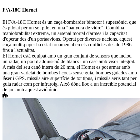
F/A-18C Hornet
El F/A-18C Hornet és un caça-bombarder bimotor i supersònic, que
és pilotat per un sol pilot en una "banyera de vidre". Combina
maniobrabilitat extrema, un arsenal mortal d'armes i la capacitat
d'operar des d'un portaavions. Operat per diverses nacions, aquest
caça multi-paper ha estat fonamental en els conflictes des de 1986
fins a l'actualitat.
El Hornet està equipat amb un gran conjunt de sensors que inclou
un radar, un pod d'adquisició de blancs i un casc amb visor integrat.
A més del seu canó intern de 20 mm, el Hornet es pot armar amb
una gran varietat de bombes i coets sense guia, bombes guiades amb
làser i GPS, míssils aire-superfície de tot tipus, i míssils aeris tant per
guia radar com per infraroig. Això dóna lloc a un increïble potencial
de joc amb aquest avió únic.