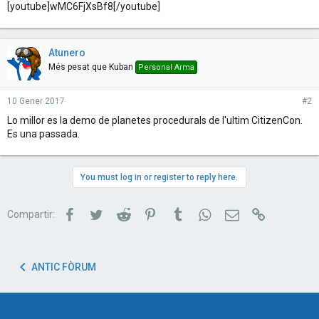
[youtube]wMC6FjXsBf8[/youtube]
Atunero
Més pesat que Kuban
Personal Arma
10 Gener 2017
#2
Lo millor es la demo de planetes procedurals de l'ultim CitizenCon.
Es una passada.
You must log in or register to reply here.
Facebook
Twitter
Reddit
Pinterest
Tumblr
WhatsApp
Correu electrònic
Link
Compartir:
ANTIC FÒRUM