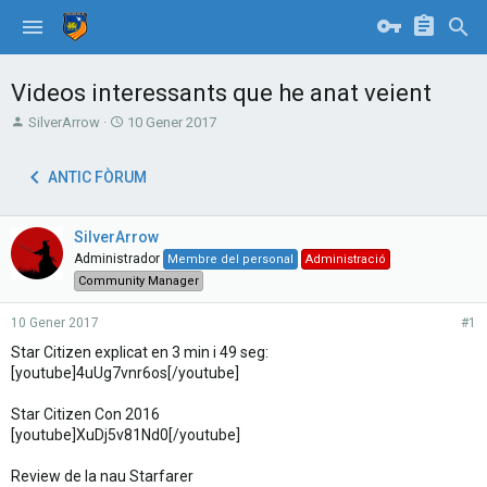
Videos interessants que he anat veient
T
S
SilverArrow
10 Gener 2017
h
t
r
a
ANTIC FÒRUM
e
r
a
t
d
d
SilverArrow
s
a
t
t
Administrador
Membre del personal
Administració
a
e
Community Manager
r
t
10 Gener 2017
#1
e
Star Citizen explicat en 3 min i 49 seg:
r
[youtube]4uUg7vnr6os[/youtube]
Star Citizen Con 2016
[youtube]XuDj5v81Nd0[/youtube]
Review de la nau Starfarer